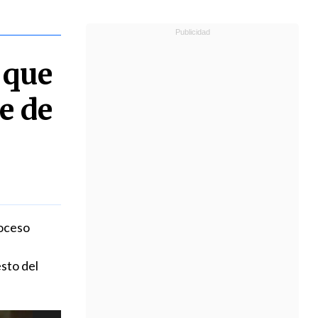
 que
e de
roceso
esto del