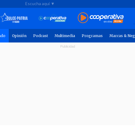
Escucha aquí ▼
ndo
Opinión
Podcast
Multimedia
Programas
Marcas & Neg