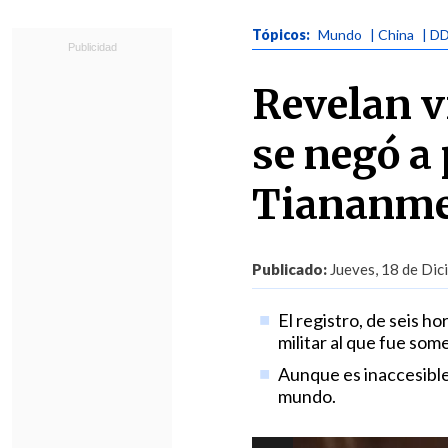
Tópicos:
Mundo
| China
| D
Revelan vi
se negó a 
Tiananm
Publicado:
Jueves, 18 de Dic
El registro, de seis h
militar al que fue som
Aunque es inaccesible 
mundo.