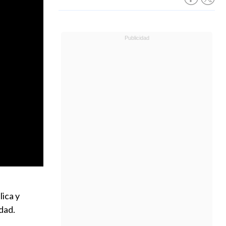
lica y
dad.