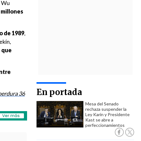
de Wu
 millones
io de 1989
,
ekín,
s que
entre
En portada
 perdura 36
Mesa del Senado
rechaza suspender la
Ley Karin y Presidente
Kast se abre a
perfeccionamientos