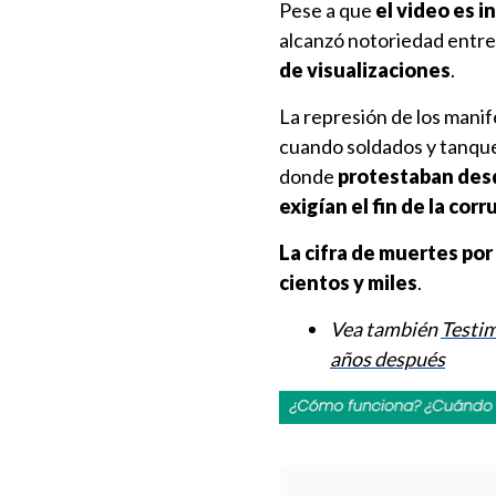
Pese a que
el video es i
alcanzó notoriedad entre
de visualizaciones
.
La represión de los mani
cuando soldados y tanques
donde
protestaban desd
exigían el fin de la cor
La cifra de muertes por
cientos y miles
.
Vea también
Testim
años después