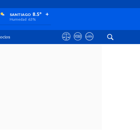
+
+
+
8.5°
SANTIAGO
Humedad
63%
ocios