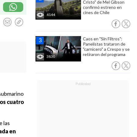
Cristo" de Mel Gibson
confirmó estreno en
cines de Chile
4144
Caos en "Sin Filtros":
Panelistas trataron de
"carnicero" a Crespo y se
retiraron del programa
3830
 submarino
os cuatro
e las
ada en