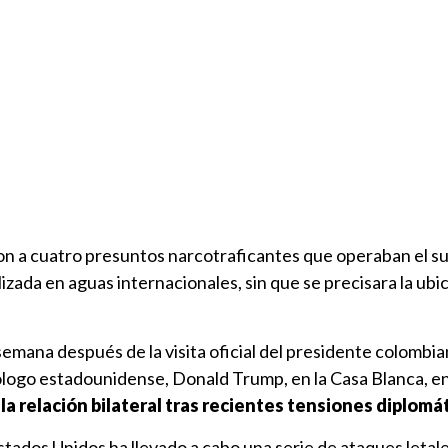
on a cuatro presuntos narcotraficantes que operaban el 
lizada en aguas internacionales, sin que se precisara la ubi
semana después de la visita oficial del presidente colombia
logo estadounidense, Donald Trump, en la Casa Blanca, e
a relación bilateral tras recientes tensiones diplomá
tados Unidos ha llevado a cabo una serie de ataques letal