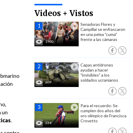
Videos + Vistos
Senadoras Flores y
Campillai se enfrascaron
en una pelea "cuma"
frente a las cámaras
1900
Capas antidrones
ayudan a hacer
submarino
"invisibles" a los
soldados ucranianos
609
cación
no,
Para el recuerdo: Se
cumplen dos años del
n un
oro olímpico de Francisca
ticas
.
Crovetto
334
es contra