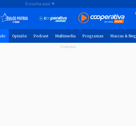
Escucha aquí ▼
ndo
Opinión
Podcast
Multimedia
Programas
Marcas & Neg