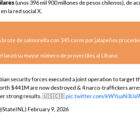
ólares
(unos 396 mil 900 millones de pesos chilenos), de a
n la red social X.
n brote de salmonella con 345 casos por jalapeños proced
ael lanzó su mayor número de proyectiles al Líbano
an security forces executed a joint operation to target th
worth $441M are now destroyed & 4 narco-traffickers arre
er strong results. 🇺🇸🇨🇴
pic.twitter.com/kWYuaN3Ua9
(@StateINL)
February 9, 2026