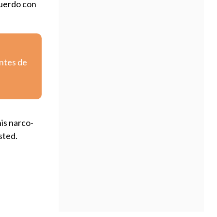
cuerdo con
entes de
is narco-
sted.