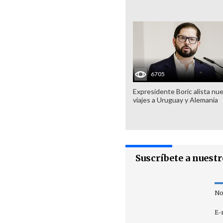
6705
Expresidente Boric alista nu
viajes a Uruguay y Alemania
Suscríbete a nuest
No
E-