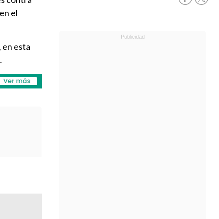
en el
, en esta
.