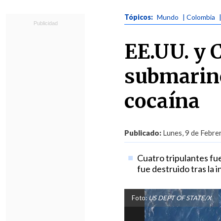
Tópicos:
Mundo
| Colombia
EE.UU. y 
submarino
cocaína
Publicado:
Lunes, 9 de Febre
Cuatro tripulantes fu
fue destruido tras la 
Foto:
US DEPT OF STATE/X