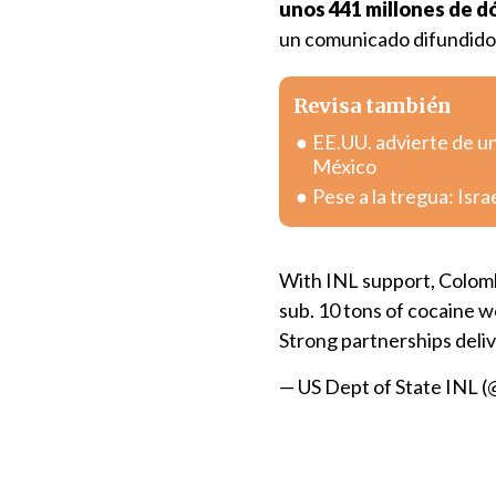
unos 441 millones de d
un comunicado difundido e
Revisa también
EE.UU. advierte de u
México
Pese a la tregua: Isr
With INL support, Colombi
sub. 10 tons of cocaine 
Strong partnerships deliv
— US Dept of State INL 