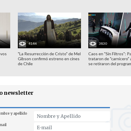
4144
3830
evos
"La Resurrección de Cristo" de Mel
Caos en "Sin Filtros": P
Gibson confirmó estreno en cines
trataron de "carnicero"
de Chile
se retiraron del progra
ro newsletter
mbre y apellido
mail