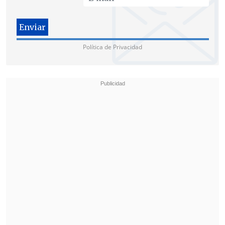
elegida por Fernando Villavicencio y
por el Movimiento Construye para
reemplazar al presidente en caso de
Política de Privacidad
ausencia"
, recordó la formación política.
"Consecuentes con aquello, los órganos
directivos del movimiento se han
ratificado en esta decisión y Andrea
González será inscrita como candidata a
la Presidencia de la República del
Ecuador", agregó.
En el comunicado, firmado por el
secretario nacional de Construye,
Raúl
González
, se detalló que en la reunión de
los órganos directivos del movimiento