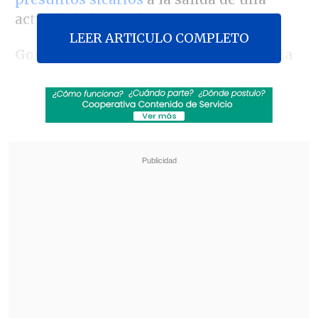
actividad electoral.
LEER ARTICULO COMPLETO
González Náder
ocupaba hasta ahora
la
candidatura a vicepresidenta en el
binomio que encabezaba Villavicencio
,
por lo que Construye indicó en un
comunicado que en las próximas
horas
anunciará a la persona que reemplazará
a la activista e ingeniera ambiental
como su acompañante en esta fórmula.
Revisa también
Varios ataques con explosivos marcan inicio
del nuevo gobierno de Colombia
Carmona viajó a Cuba por segunda vez este