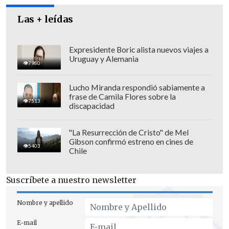
presidencial es una candidatura
Las + leídas
unipersonal".
Expresidente Boric alista nuevos viajes a
Uruguay y Alemania
7980
Lucho Miranda respondió sabiamente a
frase de Camila Flores sobre la
7513
discapacidad
"La Resurrección de Cristo" de Mel
Gibson confirmó estreno en cines de
5403
Chile
Suscríbete a nuestro newsletter
Nombre y apellido
"ELEGIDA EN CASO DE AUSENCIA"
E-mail
"Andrea González Náder fue la persona