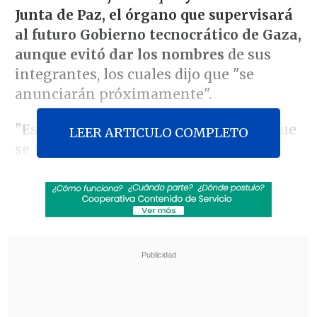
Junta de Paz, el órgano que supervisará
al futuro Gobierno tecnocrático de Gaza,
aunque evitó dar los nombres
de sus
integrantes, los cuales dijo que "se
anunciarán próximamente".
"Es un gran honor para mí anunciar que
LEER ARTICULO COMPLETO
se ha formado la Junta de la Paz.
Los
miembros de la Junta se anunciarán
próximamente, pero puedo afirmar con
certeza que
se trata de la Junta más
destacada y prestigiosa jamás reunida
en ningún momento ni lugar",
escribió
Trump en un breve mensaje en su red
Truth Social que no añade más detalles
al respecto.