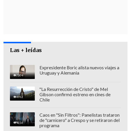
El miércoles, los representantes del
Gobierno de Trump también explicaron
Las + leídas
que
se darán a conocer más detalles
sobre la segunda fase del plan de paz
Expresidente Boric alista nuevos viajes a
Uruguay y Alemania
para Gaza
durante el Foro de Davos,
que
7304
se celebra la semana próxima en Suiza y
"La Resurrección de Cristo" de Mel
donde tiene previsto intervenir el
Gibson confirmó estreno en cines de
4912
presidente estadounidense.
Chile
También afirmaron que,
dentro de unas
Caos en "Sin Filtros": Panelistas trataron
dos semanas, se publicará más
de "carnicero" a Crespo y se retiraron del
4316
programa
información acerca de los países