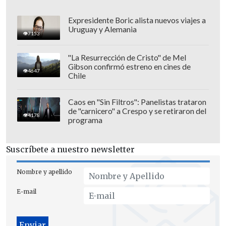
Expresidente Boric alista nuevos viajes a
Uruguay y Alemania
7153
"La Resurrección de Cristo" de Mel
Gibson confirmó estreno en cines de
Trump aseguró más temprano en la Casa
4647
Chile
Blanca, este mismo jueves, haber
alcanzado un
"gran acuerdo"
de paz con
Caos en "Sin Filtros": Panelistas trataron
de "carnicero" a Crespo y se retiraron del
Irán,
pendiente de formalizarse
, y dijo
4178
programa
que tal vez se firme el fin de semana en
Europa, aunque previamente ha dicho
Suscríbete a nuestro newsletter
cosas similares que no se han
materializado.
Nombre y apellido
E-mail
"Acabamos de alcanzar un gran acuerdo
para resolver el conflicto con Irán. Ahora
queda pendiente la formalización, lo cual