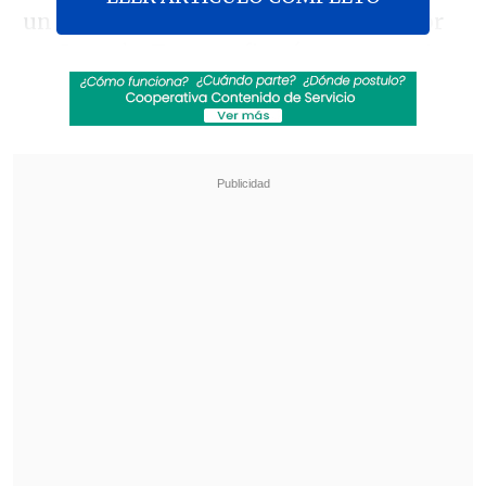
un candidato republicano a gobernador
en Georgia, Trump afirmó que
un pacto
entre ambos países es inminente
.
Revisa también
Kast arribó a Colombia para asistir a la
asunción de Abelardo de la Espriella
Otro día en Rusia: Veterano de guerra fue
golpeado por un rayo mientras enfrentaba a
un oso
Horas antes, había ordenado cancelar
nuevos ataques contra objetivos iraníes,
sugiriendo que las conversaciones
avanzaban favorablemente.