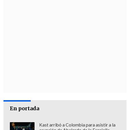
región, incluidos ataques iraníes contra
fuerzas estadounidenses y posteriores
bombardeos de represalia ordenados por
Washington contra instalaciones
militares iraníes cerca del estrecho de
Ormuz.
En portada
Kast arribó a Colombia para asistir a la
asunción de Abelardo de la Espriella