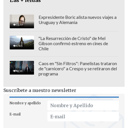
precedentes entre las dos principales
Las + leídas
potencias militares del mundo.
Expresidente Boric alista nuevos viajes a
Uruguay y Alemania
7239
"La Resurrección de Cristo" de Mel
Gibson confirmó estreno en cines de
4785
Chile
Caos en "Sin Filtros": Panelistas trataron
de "carnicero" a Crespo y se retiraron del
4236
programa
Suscríbete a nuestro newsletter
Nombre y apellido
E-mail