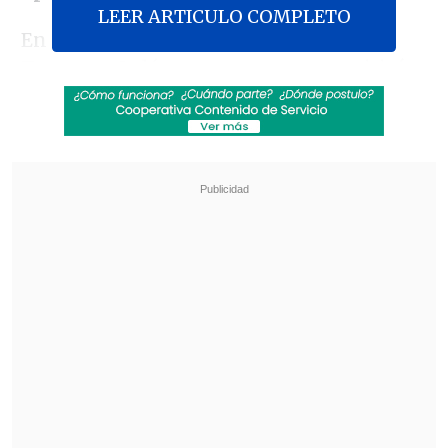
LEER ARTICULO COMPLETO
En una publicación en
Truth Social
,
Trump señaló que este gasto permitirá
construir el
"sueño militar"
de Estados
Unidos y aseguró que la
cifra fue
definida tras una "larga y difícil serie
de negociaciones" con senadores y otros
representantes políticos
.
Revisa también
El sistema sanitario de Cisjordania está al
borde del colapso por retención fiscal israelí
Crisis migratoria: Ceuta exige más presencia
de la Unión Europea en la frontera con
Marruecos