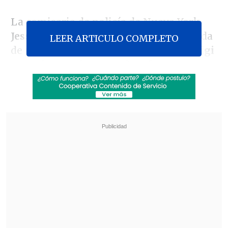
La comisaria de policía de Nueva York,
Jessica Tisch,
informó hoy en una rueda
LEER ARTICULO COMPLETO
de prensa que
el detenido se llama Luigi
Mangione
y tiene 26 años:
"En este
momento se cree que es nuestro
principal sospechoso
en el descarado
asesinato selectivo de Brian Thompson".
Revisa también
El mayor apagón de este viernes en Cuba
dejará a la vez sin electricidad al 72 % del país
Eclipse solar comenzará en Siberia y cruzará el
Ártico antes de llegar a España