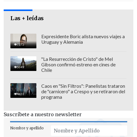
Las + leídas
Expresidente Boric alista nuevos viajes a
Uruguay y Alemania
7373
"La Resurrección de Cristo" de Mel
Gibson confirmó estreno en cines de
5049
Chile
Caos en "Sin Filtros": Panelistas trataron
de "carnicero" a Crespo y se retiraron del
Asimismo, en el momento de la
4433
programa
detención,
el sujeto vestía una braga
militar de cuello
similar a la que usó el
Suscríbete a nuestro newsletter
asesino en su tiroteo frente al hotel
Hilton Midtown (Manhattan) y
portaba
Nombre y apellido