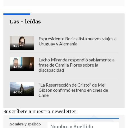
UnitedHealthcare, Brian Thompson
, el 4
de diciembre de 2024 en Manhattan.
Las + leídas
Expresidente Boric alista nuevos viajes a
Uruguay y Alemania
7979
Lucho Miranda respondió sabiamente a
frase de Camila Flores sobre la
7508
discapacidad
"La Resurrección de Cristo" de Mel
Gibson confirmó estreno en cines de
5402
Chile
Suscríbete a nuestro newsletter
Las autoridades señalaron que, cuando el
personal penitenciario le solicitó
Nombre y apellido