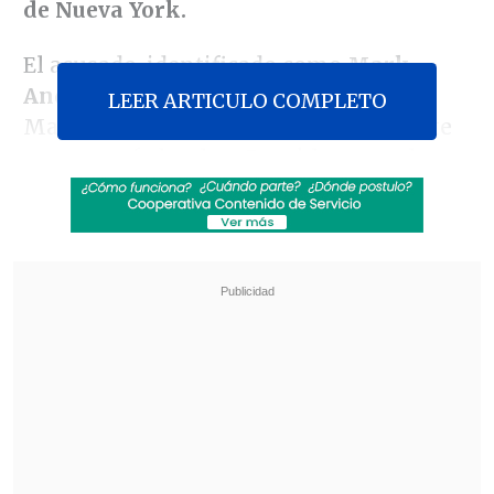
de Nueva York.
El acusado, identificado como
Mark
Anderson, de 36 años
y residente en
LEER ARTICULO COMPLETO
Mankato (Minnesota), compareció ante
una corte federal en Brooklyn para la
presentación de la acusación formal en
su contra por el delito de suplantar a un
funcionario federal, que podría
acarrearle hasta tres años de cárcel.
Revisa también
Varios ataques con explosivos marcan inicio
del nuevo gobierno de Colombia
Carmona viajó a Cuba por segunda vez este
año y se reunió con Díaz-Canel