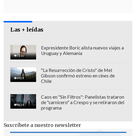
en el sistema bipartidista actual en
EE.UU., dominado por el Partido
Republicano y el Demócrata, sería
Las + leídas
centrarse en obtener "
solo 2 o 3 asientos
del Senado y de 8 a 10 distritos de la
Cámara (de Representantes)
".
Expresidente Boric alista nuevos viajes a
Uruguay y Alemania
7316
"La Resurrección de Cristo" de Mel
Gibson confirmó estreno en cines de
4929
Chile
Caos en "Sin Filtros": Panelistas trataron
de "carnicero" a Crespo y se retiraron del
4334
programa
Suscríbete a nuestro newsletter