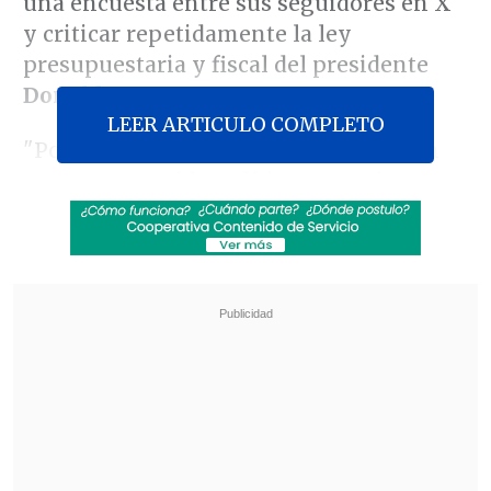
una encuesta entre sus seguidores en X
y criticar repetidamente la ley
presupuestaria y fiscal del presidente
Donald Trump
.
LEER ARTICULO COMPLETO
"Por un factor de 2 a 1, ustedes quieren
un nuevo partido político y ustedes
deberían tenerlo.
En lo que se refiere a
llevar a la bancarrota a nuestro país con
despilfarro y corrupción
,
vivimos en un
sistema de un partido
,
no una
democracia
. Hoy, se ha formado en
America Party para devolverles su
libertad", dijo en X.
Revisa también