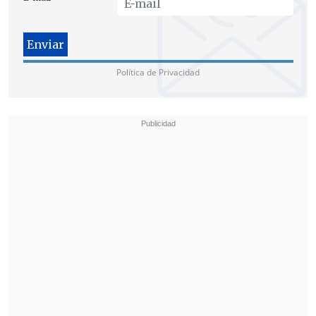
muertos.
Política de Privacidad
Según fuentes de la investigación, la
explosión habría dañado seriamente
tanto el inmueble donde se refugiaron
los terroristas
como otros dos colindantes.