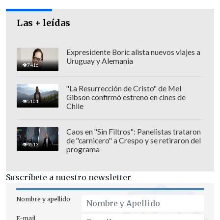
informaron que los heridos están siendo
atendidos por efectivos sanitarios y
Las + leídas
trasladados al hospital Severo Ochoa de
Leganés, localidad ubicada a unos 20
Expresidente Boric alista nuevos viajes a
Uruguay y Alemania
kilómetros al sur de la capital española.
7416
"La Resurrección de Cristo" de Mel
Gibson confirmó estreno en cines de
5101
Chile
La detonación se produjo en el momento
en que agentes del Cuerpo Nacional de
Caos en "Sin Filtros": Panelistas trataron
Policía y de la Policía Local de Leganés
de "carnicero" a Crespo y se retiraron del
4513
mantenían un dispositivo para detener a
programa
cuatro jóvenes de rasgos marroquíes que
se refugiaron en un edificio de este
Suscríbete a nuestro newsletter
municipio madrileño en una operación
Nombre y apellido
supuestamente relacionada con los
atentados del 11 de marzo, que dejaron 191
E-mail