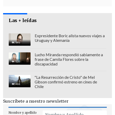
Las + leídas
Expresidente Boric alista nuevos viajes a
Uruguay y Alemania
7988
Lucho Miranda respondió sabiamente a
frase de Camila Flores sobre la
7520
discapacidad
"La Resurrección de Cristo" de Mel
Gibson confirmó estreno en cines de
El individuo regresó,
la golpeó con
5406
Chile
ambas manos
en la axila izquierda y la
introdujo en la cafetería, mientras la
Suscríbete a nuestro newsletter
hondureña salía al exterior para pedir
ayuda.
Nombre y apellido