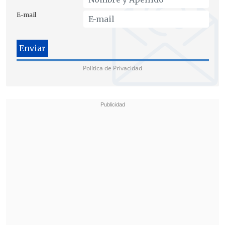
E-mail
Al escucharla hablar, el sujeto fue
consciente del origen extranjero de la
víctima y,
"gobernado por un
sentimiento de menosprecio, rechazo e
Política de Privacidad
intolerancia hacia el origen nacional"
de la joven, comenzó a gritar: "Perras,
sudacas
, os voy a partir la cara", al
tiempo que le preguntaba para qué había
venido a España.
Seguidamente, cerró el puño y le
propinó un golpe en el pómulo
, que la
hizo caer sobre una silla.
Todo ello provocó en esta víctima
"
sentimientos de humillación en