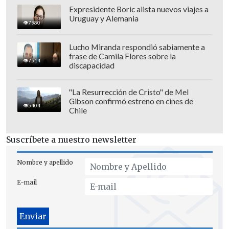
servicios de emergencia.
Expresidente Boric alista nuevos viajes a
Uruguay y Alemania
7980
Otra persona fue encontrada sin vida
después de desaparecer en Alhaurín el
Lucho Miranda respondió sabiamente a
frase de Camila Flores sobre la
Grande (Málaga), informaron las fuerzas
7514
discapacidad
de seguridad.
"La Resurrección de Cristo" de Mel
Acompañaba a otra persona, que también
Gibson confirmó estreno en cines de
5404
falleció, en una furgoneta arrastrada el
Chile
sábado pasado por el caudal crecido de
un río.
Suscríbete a nuestro newsletter
El vehículo fue encontrado volcado en el
Nombre y apellido
cauce, pero sin ninguno de los
E-mail
ocupantes dentro,
dos varones de 53 y 54
años
.