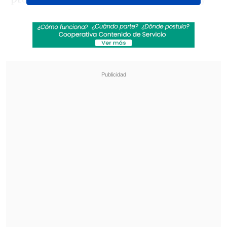
Málaga, en la región de Andalucía.
Revisa también
Varios ataques con explosivos marcan inicio
del nuevo gobierno de Colombia
Carmona viajó a Cuba por segunda vez este
año y se reunió con Díaz-Canel
Un grupo de vecinos localizó el cadáver
de un joven motorista desaparecido el
domingo
tras cruzar un arroyo de Íllora,
localidad de Granada.
Según informaron fuentes de las fuerzas
de seguridad, el cuerpo, arrastrado por el