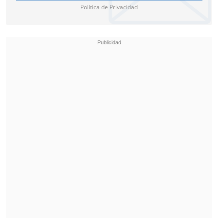
Las lluvias intensas, que tienden a
Política de Privacidad
remitir, han causado inundaciones y
numerosos daños materiales y han
obligado a desalojos de viviendas
tanto
en Andalucía como en las regiones
también costeras de Murcia y Valencia,
éstas en el sureste peninsular español.