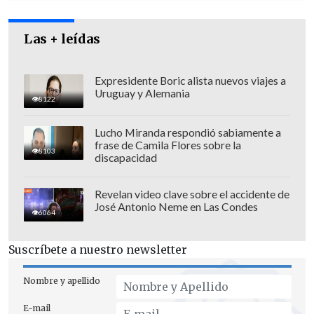
más allá de Ucrania y llegó a Polonia".
Las + leídas
Expresidente Boric alista nuevos viajes a
Uruguay y Alemania
8122
Lucho Miranda respondió sabiamente a
frase de Camila Flores sobre la
8103
discapacidad
Revelan video clave sobre el accidente de
José Antonio Neme en Las Condes
6064
Suscríbete a nuestro newsletter
Según el experto, este tipo de incursión
Nombre y apellido
es una forma de "medir los tiempos de
respuesta de las defensas antiaéreas
E-mail