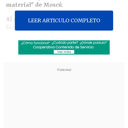
material" de Moscú
.
Al menos 19 drones rusos, que fueron
LEER ARTICULO COMPLETO
lanzados aparentemente desde
territorio bielorruso, penetraron en la
madrugada del miércoles el espacio
aéreo polaco
, lo que provocó que el
Ejército local, así como otros aviones y
sistemas de defensa antiaérea de aliados
como Países Bajos, Alemania e Italia,
repeliesen la intrusión bajo la
coordinación del
Mando Aéreo de la
OTAN.
Revisa también