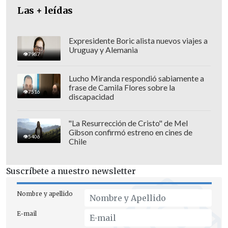
Las + leídas
Expresidente Boric alista nuevos viajes a
Uruguay y Alemania
7987
Lucho Miranda respondió sabiamente a
frase de Camila Flores sobre la
7516
discapacidad
Las sucesivas cumbres del Consejo de
"La Resurrección de Cristo" de Mel
Gibson confirmó estreno en cines de
Europa, G7, Unión Europea y OTAN serán
5406
Chile
el escenario de esas discusiones, en las
que
según Francia hay que incluir a los
Suscríbete a nuestro newsletter
países emergentes, en una posible
alusión a China.
Nombre y apellido
E-mail
La cuestión de la ayuda militar centró