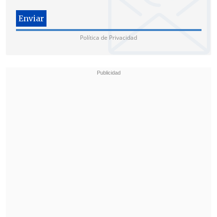
buena parte de la reunión, con la
mayoría del frente de 1.200 kilómetros
estabilizado, a pesar de la intensidad de
Política de Privacidad
los combates en zonas puntuales, sobre
todo en torno a Bajmut.
Zelenski también planteó la necesidad
de recibir
más ayuda antiaérea
, ante la
nueva campaña de ataques rusos con
misiles y drones
contra objetivos
ucranianos, con frecuencia civiles
, y
Francia se comprometió a enviarle más
sistemas de defensa en ese campo.
Otra cuestión clave que se trató es
la
aceleración del suministro a Ucrania de
municiones de todo tipo
, especialmente