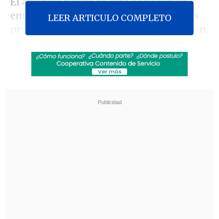
El anuncio figura en una declaración
emitida tras
la cena de trabajo entre
los
LEER ARTICULO COMPLETO
presidentes francés
, Emmanuel Macron,
y ucraniano, Volodímir Zelenski
, en la
que también se piden
nuevas sanciones
contra Rusia y controlar mejor las vías
que tiene Moscú para sortear las
actuales sanciones
a través de terceros
países.
Revisa también
Varios ataques con explosivos marcan inicio
del nuevo gobierno de Colombia
Carmona viajó a Cuba por segunda vez este
año y se reunió con Díaz-Canel