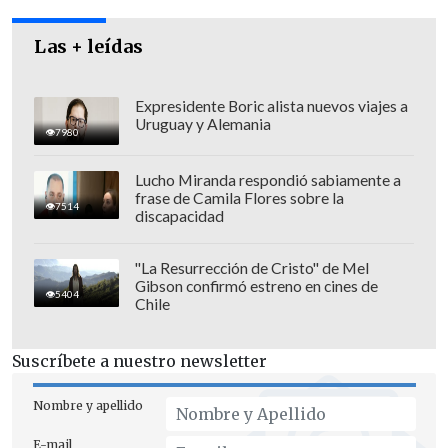
Las + leídas
Expresidente Boric alista nuevos viajes a
Uruguay y Alemania
7980
Lucho Miranda respondió sabiamente a
frase de Camila Flores sobre la
7514
discapacidad
"La Resurrección de Cristo" de Mel
Gibson confirmó estreno en cines de
5404
Chile
Suscríbete a nuestro newsletter
Algunos manifestantes lanzaron consignas como "Ni
Berlusconi ni Monti". (Foto: EFE)
Nombre y apellido
Ciudad por ciudad
E-mail