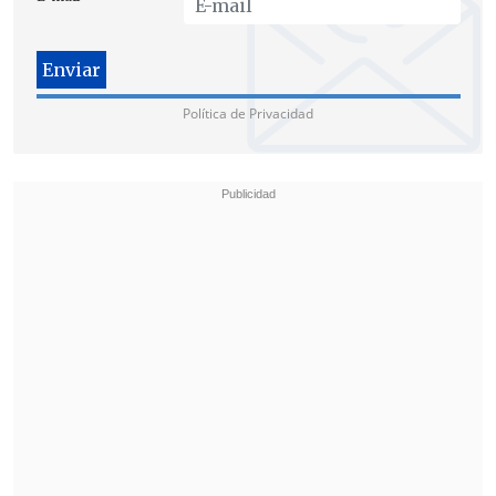
Si bien agradeció a los organizadores por
"haber aislado a los violentos", el a
lcalde
de Roma, Gianni Alemanno, anunció
Política de Privacidad
que esta tarde firmará una ordenanza
que regulará el derecho de
manifestación, y a partir del cual las
marchas por el centro de la ciudad sólo
se podrán realizar los sábados y
habiendo presentado en forma previa el
recorrido.
En
Milán la protesta congregó a unos
10.000 estudiantes
y se vivieron
momentos de fuerte tensión cuando en
dos ocasiones se enfrentaron dos grupos
de manifestantes. "
Ni Berlusconi ni