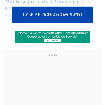
Monti, se presentó al Senado para
someter a su Gobierno a un voto de
LEER ARTICULO COMPLETO
confianza
.
En las ciudades de Milán, Turín,
Palermo y Roma los manifestantes se
enfrentaron a las fuerzas del orden que
les impedían avanzar , como en el caso
de la capital, donde los manifestantes
intentaron llegar al Senado, donde se
hallaba Monti.
Revisa también
Varios ataques con explosivos marcan inicio
del nuevo gobierno de Colombia
Carmona viajó a Cuba por segunda vez este