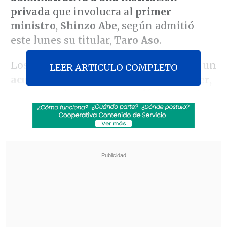
privada
que involucra al
primer
ministro
,
Shinzo Abe
, según admitió
este lunes su titular,
Taro Aso
.
Los registros falsificados versan sobre un
LEER ARTICULO COMPLETO
acuerdo alcanzado en 2016 para vender
,
aproximadamente a una décima parte
de su valor de mercado
,
un terreno de
propiedad estatal en Osaka a Moritomo
Gakuen
, una controvertida
institución
educativa que promovía ideas
ultranacionalistas y con vínculos con
Abe y su esposa
,
Akie Abe
.
Revisa también