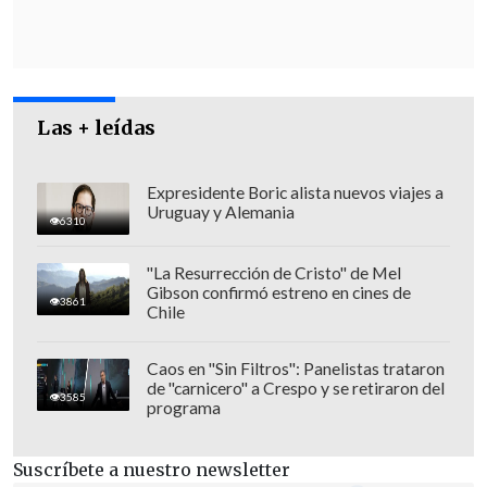
explícito al proyecto de Moritomo
Gakuen fueron eliminados de los
documentos originales
, así como
referencias a Abe y a Aso, y al respaldo
Las + leídas
de ambos políticos a una organización
ultraconservadora en la que también
Expresidente Boric alista nuevos viajes a
ocupaba un alto cargo el responsable de
Uruguay y Alemania
6310
la institución educativa.
"La Resurrección de Cristo" de Mel
Gibson confirmó estreno en cines de
3861
Chile
Caos en "Sin Filtros": Panelistas trataron
de "carnicero" a Crespo y se retiraron del
3585
programa
Suscríbete a nuestro newsletter