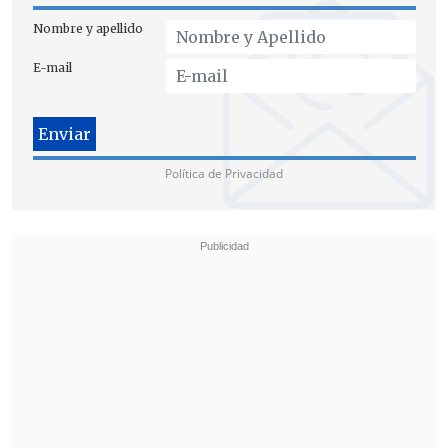
Nombre y apellido
E-mail
La mujer del primer ministro japonés
iba a ser nombrada directora honoraria
Política de Privacidad
de la guardería
, cuyo proyecto de
construcción se descartó cuando el
escándalo salió a la luz en febrero de 2017.
El presidente de la institución educativa,
que ya fue objeto de controversia por
alentar a sus alumnos a recitar
consignas militaristas, nacionalistas o
de apoyo al propio Abe,
admitió además
haber recibido un donativo personal del