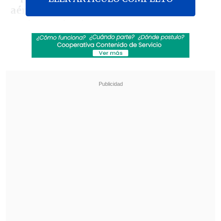
aéreos contra diferentes puntos del
enclave palestino.
Revisa también
Rubio advirtió a Cuba que no habrá "válvulas
de escape" frente a la presión de Estados
Unidos
Con Kast e Infantino: La investidura de
Abelardo de la Espriella como presidente de
Colombia
"El acuerdo de alto el fuego entró en
vigor a las 12:00 horas (9:00 GMT)"
,
informó el Ejército israelí en un
comunicado.