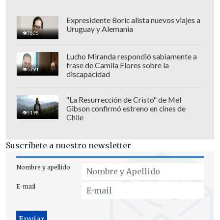
Expresidente Boric alista nuevos viajes a
Además, las mismas fuentes informaron
Uruguay y Alemania
7605
de que durante la jornada de hoy los
equipos de defensa civil han recuperado
Lucho Miranda respondió sabiamente a
frase de Camila Flores sobre la
99 cuerpos
en diferentes áreas de la
5791
discapacidad
Franja de Gaza, después de que las tropas
completaran durante la mañana
la
"La Resurrección de Cristo" de Mel
primera retirada pactada en el acuerdo
Gibson confirmó estreno en cines de
5198
Chile
de alto el fuego.
Tras el repliegue de las tropas a la
Suscríbete a nuestro newsletter
conocida como
'línea amarilla'
dentro de
Nombre y apellido
la Franja -por el color del mapa que
ofreció la Casa Blanca al anunciar el
E-mail
acuerdo-,
EFE
pudo comprobar cómo
miles de gazatíes comenzaron a