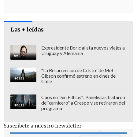
Las + leídas
Expresidente Boric alista nuevos viajes a
Uruguay y Alemania
6347
Sin embargo, un estudio publicado ayer
"La Resurrección de Cristo" de Mel
Gibson confirmó estreno en cines de
por la revista científica británica
The
3921
Chile
Lancet
estima que la
cifra oficial de
muertes podría ser un 41% superior
a
Caos en "Sin Filtros": Panelistas trataron
los datos difundidos por las autoridades
de "carnicero" a Crespo y se retiraron del
3612
programa
gazatíes, que pidieron ayuda
internacional para poder recontar los
Suscríbete a nuestro newsletter
fallecidos, ya que
muchos siguen bajo los
escombros
, sobre todo en el norte.