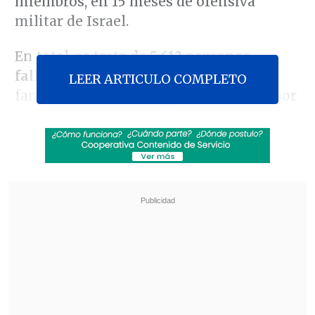
miembros, en 15 meses de ofensiva
militar de Israel.
En total, se trata de
5.612 personas
fallecidas
, miembros de estas 1.600
LEER ARTICULO COMPLETO
familias, según los datos recopilados por
el Gobierno gazatí de Hamás.
Revisa también
Una refinería rusa incendiada en el segundo
mayor ataque ucraniano con drones de la
guerra
Experto de la NASA advierte que la humanidad
"debe prepararse" ante futuros impactos de
asteroides