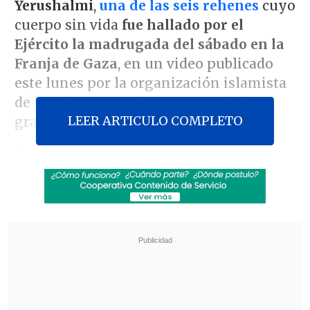
Yerushalmi
,
una de las seis rehenes
cuyo
cuerpo sin vida
fue hallado por el
Ejército la madrugada del sábado en la
Franja de Gaza
, en un video publicado
este lunes por la organización islamista
de Hamás que se desconoce cuándo se
LEER ARTICULO COMPLETO
grabó.
"Todos estamos sufriendo
, queremos
regresar a casa con nuestra familia. Los
bombardeos aquí nunca paran y
tememos por nuestras vidas.
Tenemos
miedo de morir aquí"
, expresó la joven
israelí de 24 años, que fue capturada por
los milicianos
el pasado 7 de octubre en
el Festival Nova.