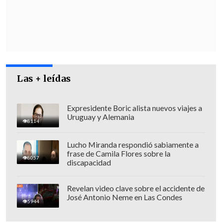
sureña de Rafah
, en la Franja de Gaza.
"Soy una ciudadana israelí que ha
cumplido con todas las obligaciones de
mi país.
¿Por qué sigo aquí?
Pido a toda la
gente de Israel que tome las calles y se
manifieste", aseveró Yerusalmi, quien
Las + leídas
llevaba casi once meses en cautiverio.
Expresidente Boric alista nuevos viajes a
Uruguay y Alemania
8114
Lucho Miranda respondió sabiamente a
frase de Camila Flores sobre la
8057
discapacidad
Revelan video clave sobre el accidente de
José Antonio Neme en Las Condes
5944