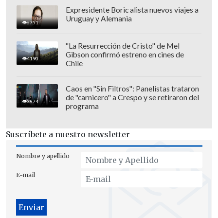
Expresidente Boric alista nuevos viajes a
Uruguay y Alemania
6751
"La Resurrección de Cristo" de Mel
Al menos dos cascos azules resultaron
Gibson confirmó estreno en cines de
4190
Chile
heridos este jueves en un ataque israelí
contra una torre de vigilancia del cuartel
Caos en "Sin Filtros": Panelistas trataron
general de FINUL en uno de los
al menos
de "carnicero" a Crespo y se retiraron del
3874
programa
tres ataques atribuidos a Israel contra
tropas de la ONU en las últimas 24
Suscríbete a nuestro newsletter
horas.
"Esta mañana, dos efectivos resultaron
Nombre y apellido
heridos después de que un tanque
E-mail
Merkava de las
Fuerzas de Defensa de
Israel disparara sus armas contra una
torre de observación en la sede de la