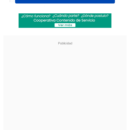
"Esta mañana, nuestras tropas
operaron en la zona de Naqoura, junto a
una base de la FINUL. Dimos
instrucciones a las fuerzas de la ONU en
la zona para que permanecieran en
espacios protegidos, tras lo cual las
fuerzas abrieron fuego",
se indica en un
comunicado castrense.
Revisa también
EE.UU. advierte de un brote de salmonella con
345 casos por jalapeños procedentes de
México
Pese a la tregua: Israel lanzó su mayor número
de proyectiles al Líbano