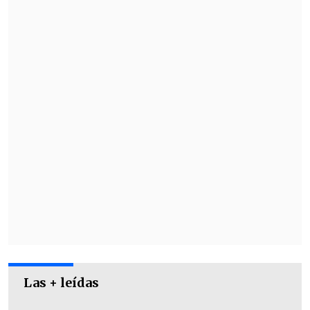
Las Fuerzas de Defensa de Israel (FDI)
indicaron que siguen operando en el sur
de Líbano y mantienen "la
comunicación habitual" con los cascos
azules de la misión de paz de la ONU en
el Líbano (FINUL).
Las + leídas