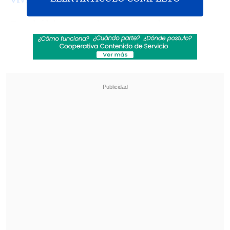
En el último sondeo previo a las más
grandes elecciones del país, la aspirante
de la coalición oficialista Sigamos
Haciendo Historia
lidera las
preferencias con un 51%
, lo que significa
una caída con respecto a la medición de
abril, que fue de
55%
.
Revisa también
México y Perú reanudan sus relaciones
diplomáticas tras casi un año de ruptura
Arabia Saudí, Turquía y Pakistán firmaron
pacto de defensa mutua