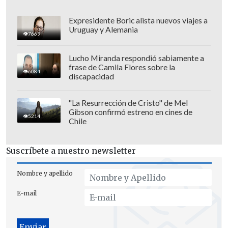
Expresidente Boric alista nuevos viajes a
Uruguay y Alemania
7669
Lucho Miranda respondió sabiamente a
frase de Camila Flores sobre la
6084
discapacidad
"La Resurrección de Cristo" de Mel
Gibson confirmó estreno en cines de
5214
Chile
Su más cercana competidora, la
candidata de la coalición opositora
Suscríbete a nuestro newsletter
Fuerza y Corazón por México, le sigue
con
39% de las preferencias
en la
Nombre y apellido
medición de mayo.
E-mail
La representante de los Partidos Acción
Nacional (PAN), Revolucionario