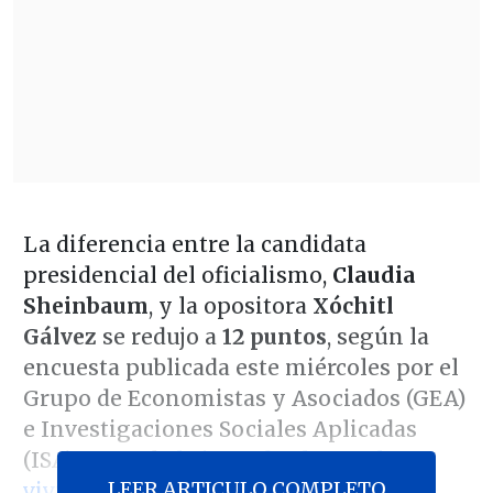
La diferencia entre la candidata
presidencial del oficialismo,
Claudia
Sheinbaum
, y la opositora
Xóchitl
Gálvez
se redujo a
12 puntos
, según la
encuesta publicada este miércoles por el
Grupo de Economistas y Asociados (GEA)
e Investigaciones Sociales Aplicadas
(ISA) antes de
la jornada electoral que
LEER ARTICULO COMPLETO
vivirá México el
domingo 2 de junio
.