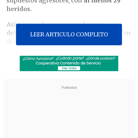
supuestos agresores, con
al menos 29
heridos.
Asimismo,
dos personas fueron
detenidas,
en un incidente que sigue "en
LEER ARTICULO COMPLETO
desarrollo" y que está siendo atendido
actualmente por la Policía, mientras hay
informaciones sobre
seis lesionados
trasladados a hospitales.
Revisa también
Paz aseguró que "una nueva Bolivia está
naciendo" al conmemorar 201 años de
independencia
Chavismo y grupo opositor iniciaron mesa de
diálogo impulsada por EE.UU.