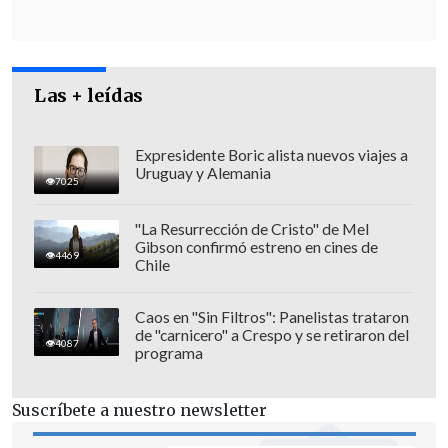
Las + leídas
Expresidente Boric alista nuevos viajes a
Uruguay y Alemania
7025
"La Resurrección de Cristo" de Mel
Gibson confirmó estreno en cines de
4469
Chile
"La Policía está en el lugar y
se
proporcionará más información a
Caos en "Sin Filtros": Panelistas trataron
de "carnicero" a Crespo y se retiraron del
medida que esté disponible",
señalaron
4087
programa
las autoridades.
Suscríbete a nuestro newsletter
Dos presuntos policías