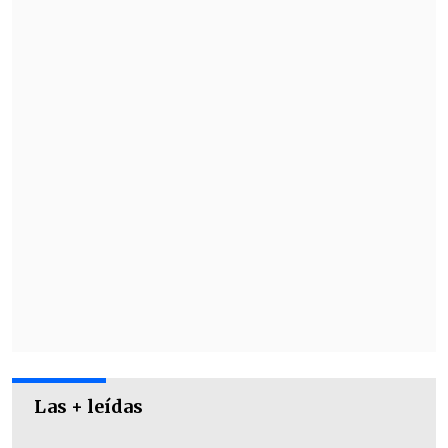
Para hacerlo, recopiló
nombres de
distintos orígenes
, incluyendo latín,
inglés antiguo, japonés, samoano y
maorí, además de referencias a figuras
históricas y personajes de ficción.
Las + leídas