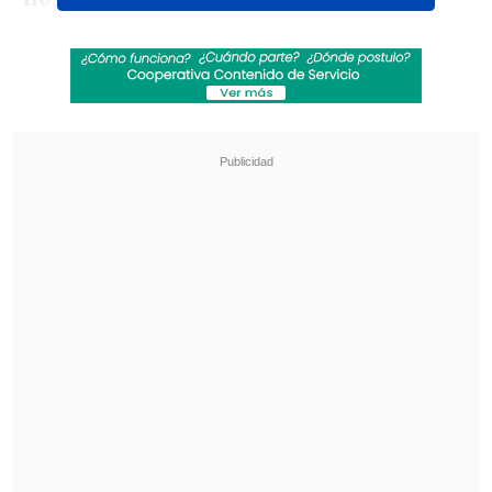
Revisa también
México y Perú reanudan sus relaciones
diplomáticas tras casi un año de ruptura
Arabia Saudí, Turquía y Pakistán firmaron
pacto de defensa mutua
Su decisión estuvo motivada por el
programa
"Ripley's Believe It or Not!"
y
por el libro de los Récord Guinness, que
solía leer de principio a fin. Según contó
a
CNN
, quería aparecer en sus páginas y
pensó que crear el nombre más extenso
era su mejor oportunidad.