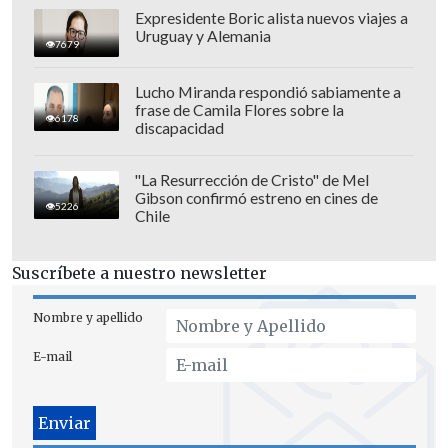
Expresidente Boric alista nuevos viajes a
Uruguay y Alemania
El proceso no fue sencillo. Tras escribir
7679
su lista a máquina en seis páginas y
Lucho Miranda respondió sabiamente a
pagar a una mecanógrafa para
frase de Camila Flores sobre la
6178
registrarla, tuvo que acudir a la Corte
discapacidad
Superior para que el Estado aceptara
legalmente su solicitud. Finalmente lo
"La Resurrección de Cristo" de Mel
Gibson confirmó estreno en cines de
logró, y su certificado de nacimiento y
5226
Chile
pasaporte debieron
incorporar anexos
especiales
para incluir el extenso
Suscríbete a nuestro newsletter
nombre.
Nombre y apellido
Sin embargo, con las leyes locales
E-mail
actuales ninguna persona podría repetir
su hazaña, ya que el país
prohíbe
nombres con títulos, símbolos, números