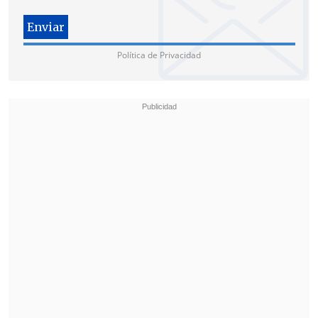
Política de Privacidad
Corvetto dimitió este martes a la jefatura
de la ONPE en medio de las críticas e
investigaciones por
las demoras en el
traslado y reparto del material electoral
,
que provocaron que
el sufragio se