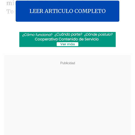
miércoles el fiscal general peruano,
LEER ARTICULO COMPLETO
Tomás Gálvez.
El fiscal señaló en la emisora
RPP
que la
petición fue presentada durante la
noche del último martes
contra
Corvetto y otros funcionarios de la
ONPE
y que ahora se deberá esperar a
que el juez de turno determine la fecha
en que se celebrará la audiencia de
revisión del requerimiento.
Revisa también
Varios ataques con explosivos marcan inicio
del nuevo gobierno de Colombia
Carmona viajó a Cuba por segunda vez este