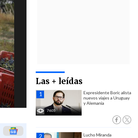
Las + leídas
Expresidente Boric alista
nuevos viajes a Uruguay
y Alemania
7605
Lucho Miranda