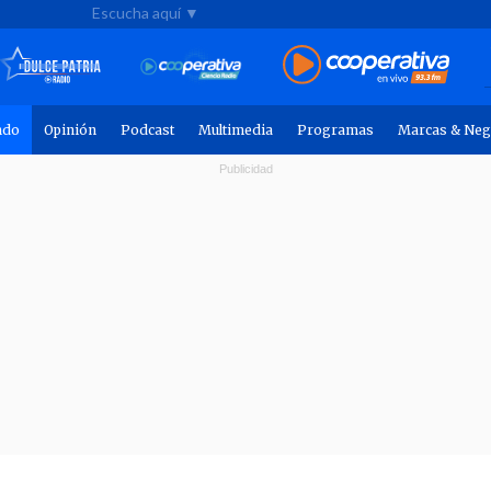
Escucha aquí ▼
ndo
Opinión
Podcast
Multimedia
Programas
Marcas & Neg