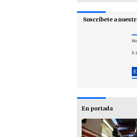
Suscríbete a nuest
No
E-
En portada