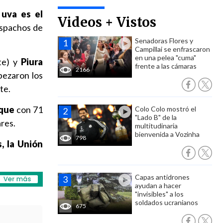
 uva es el
Videos + Vistos
despachos de
Senadoras Flores y
Campillai se enfrascaron
en una pelea "cuma"
te) y
Piura
frente a las cámaras
2166
bezaron los
te.
que
con 71
Colo Colo mostró el
"Lado B" de la
res.
multitudinaria
bienvenida a Vozinha
798
, la Unión
Capas antidrones
ayudan a hacer
"invisibles" a los
soldados ucranianos
675