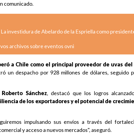
 un comunicado.
 La investidura de Abelardo de la Espriella como president
vos archivos sobre eventos ovni
eró a Chile como el principal proveedor de uvas de
stró un despacho por 928 millones de dólares, seguido 
Roberto Sánchez
, destacó que los logros alcanzad
siliencia de los exportadores y el potencial de crecimi
guiremos impulsando sus envíos a través del fortalec
omercial y acceso a nuevos mercados", aseguró.