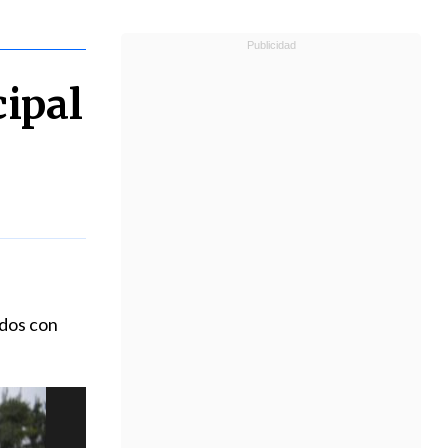
cipal
idos con