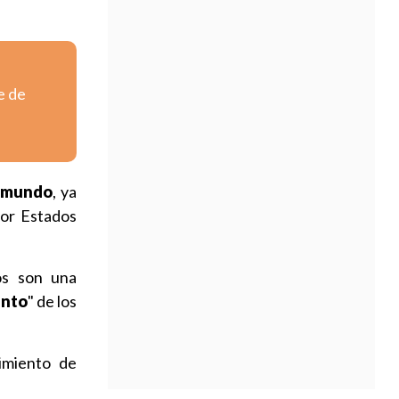
e de
l mundo
, ya
por Estados
os son una
ento
" de los
imiento de