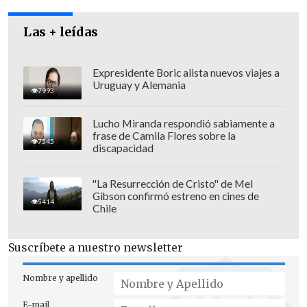
Las + leídas
Expresidente Boric alista nuevos viajes a
Uruguay y Alemania
7993
"Eso no es un estímulo fiscal, es algo
disparatado. Estamos empezando a
Lucho Miranda respondió sabiamente a
frase de Camila Flores sobre la
encontrar decisiones individuales como
7545
discapacidad
esa", puntualizó Cameron en una
entrevista con la cadena
BBC
, en la que
"La Resurrección de Cristo" de Mel
anunció que pondrá fin a la política de
Gibson confirmó estreno en cines de
5414
Chile
conceder primas a los altos cargos de la
administración en tiempo de crisis.
Suscríbete a nuestro newsletter
En este sentido, dijo que el presupuesto
Nombre y apellido
para el pago de dividendos por
consecución de objetivos a los altos
E-mail