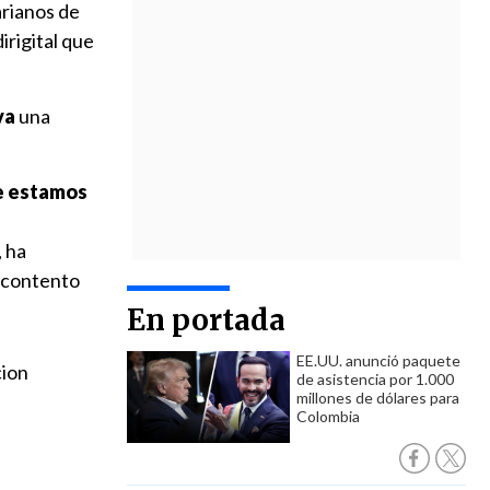
arianos de
irigital que
va
una
ue estamos
, ha
scontento
En portada
EE.UU. anunció paquete
cion
de asistencia por 1.000
millones de dólares para
Colombia