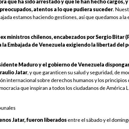
a que ha sido arrestado y que le han hecho cargos, y 
reocupados, atentos a lo que pudiera suceder
. Nues
jada estamos haciendo gestiones, así que quedamos a la 
ex ministros chilenos, encabezados por Sergio Bitar (
 la Embajada de Venezuela exigiendo la libertad del p
esidente Maduro y el gobierno de Venezuela dispongan
raulio Jatar
, y que garanticen su salud y seguridad, de m
ción internacional sobre derechos humanos y los principio
emocracia que inspiran a todos los ciudadanos de América La
ibunales
enos Jatar, fueron liberados
entre el sábado y el doming