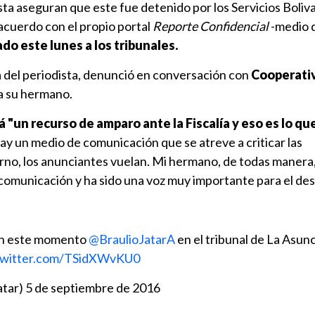
ista aseguran que este fue detenido por los Servicios Boliv
 acuerdo con el propio portal
Reporte Confidencial
-medio d
do este lunes a los tribunales.
 del periodista, denunció en conversación con
Cooperati
ia su hermano.
"un recurso de amparo ante la Fiscalía y eso es lo q
ay un medio de comunicación que se atreve a criticar las
erno, los anunciantes vuelan. Mi hermano, de todas manera
omunicación y ha sido una voz muy importante para el de
 en este momento
@BraulioJatarA
en el tribunal de La Asun
.twitter.com/TSidXWvKU0
atar)
5 de septiembre de 2016