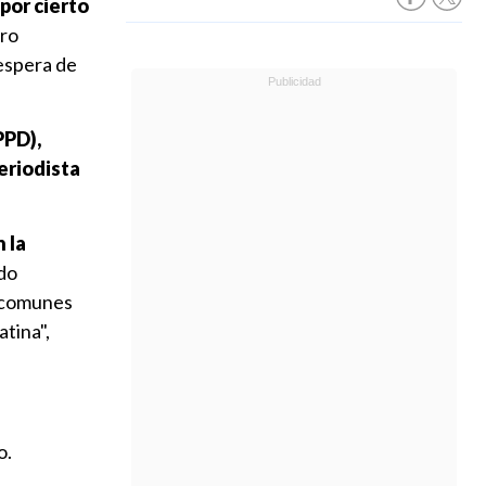
por cierto
tro
espera de
PPD),
eriodista
 la
odo
s comunes
tina",
o.