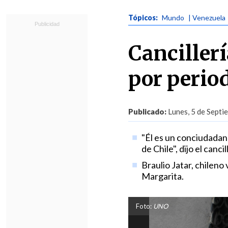
Tópicos:
Mundo
| Venezuela
Cancillerí
por perio
Publicado:
Lunes, 5 de Septi
"Él es un conciudadano
de Chile", dijo el canc
Braulio Jatar, chileno
Margarita.
Foto:
UNO