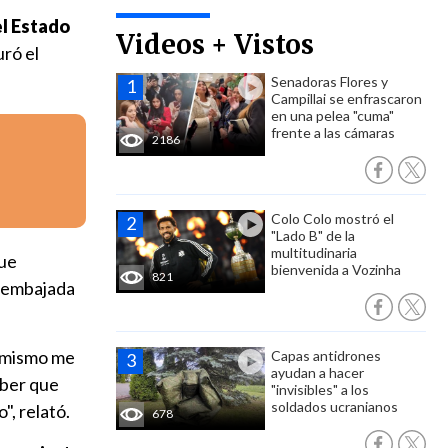
el Estado
Videos + Vistos
uró el
Senadoras Flores y
Campillai se enfrascaron
en una pelea "cuma"
frente a las cámaras
2186
Colo Colo mostró el
"Lado B" de la
multitudinaria
fue
bienvenida a Vozinha
821
a embajada
o mismo me
Capas antidrones
ayudan a hacer
aber que
"invisibles" a los
soldados ucranianos
", relató.
678