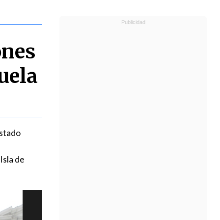
ones
uela
Estado
Isla de