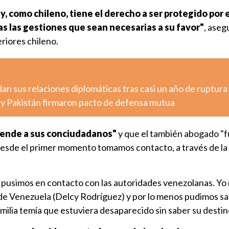
y, como chileno, tiene el derecho a ser protegido por 
s las gestiones que sean necesarias a su favor"
, aseg
eriores chileno.
n sus relaciones diplomáticas tras casi un año de ruptura
a y Pakistán firmaron pacto de defensa mutua
iende a sus conciudadanos"
y que el también abogado "
 desde el primer momento tomamos contacto, a través de l
 pusimos en contacto con las autoridades venezolanas. Y
r de Venezuela (Delcy Rodríguez) y por lo menos pudimos s
milia temía que estuviera desaparecido sin saber su destino