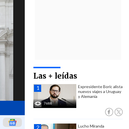
Las + leídas
Expresidente Boric alista
nuevos viajes a Uruguay
y Alemania
7688
Lucho Miranda