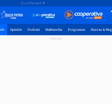
Escucha aquí ▼
ndo
Opinión
Podcast
Multimedia
Programas
Marcas & Neg