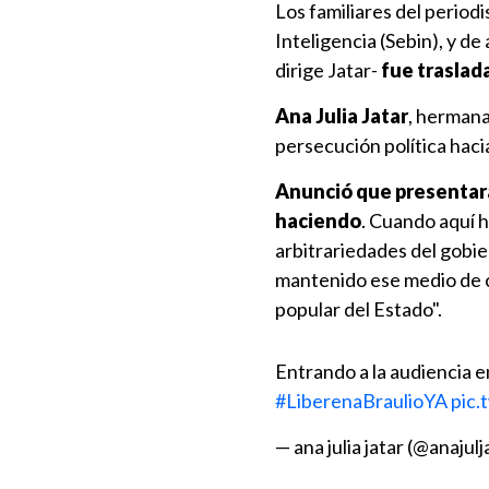
Los familiares del period
Inteligencia (Sebin), y de
dirige Jatar-
fue traslada
Ana Julia Jatar
, hermana
persecución política hac
Anunció que presentará 
haciendo
. Cuando aquí h
arbitrariedades del gobi
mantenido ese medio de c
popular del Estado".
Entrando a la audiencia
#LiberenaBraulioYA
pic
— ana julia jatar (@anajulj