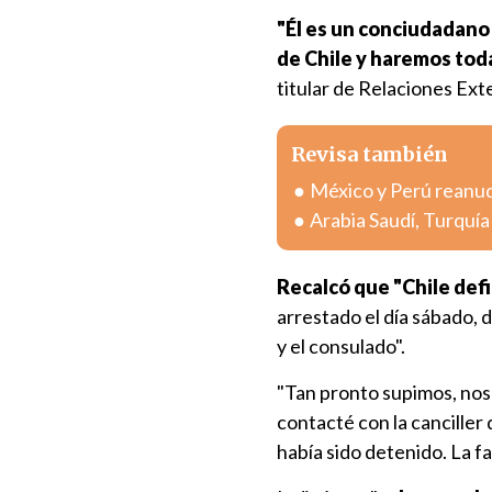
"Él es un conciudadano 
de Chile y haremos toda
titular de Relaciones Ext
Revisa también
México y Perú reanuda
Arabia Saudí, Turquí
Recalcó que "Chile def
arrestado el día sábado,
y el consulado".
"Tan pronto supimos, nos
contacté con la cancille
había sido detenido. La fa