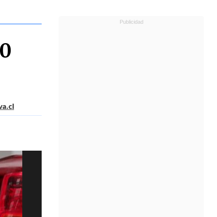
20
a.cl