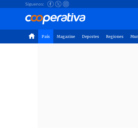
Síguenos:
País
Magazine
Deportes
Regiones
Mu