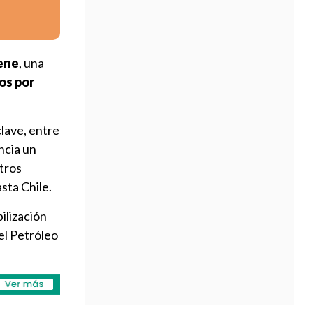
sene
, una
os por
lave, entre
ncia un
tros
sta Chile.
ilización
el Petróleo