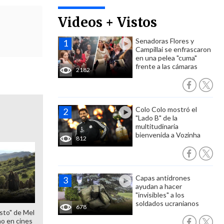
Videos + Vistos
Senadoras Flores y
Campillai se enfrascaron
en una pelea "cuma"
frente a las cámaras
2182
Colo Colo mostró el
"Lado B" de la
multitudinaria
bienvenida a Vozinha
812
Capas antidrones
ayudan a hacer
"invisibles" a los
soldados ucranianos
678
sto" de Mel
o en cines