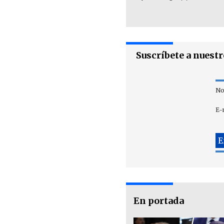
Suscríbete a nuest
No
E-
En portada