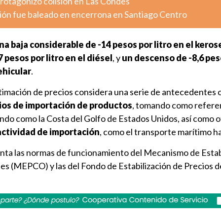
otagonizó colisión en Las Condes
ión fue baleado en encerrona en Santiago Centro
na baja considerable de -14 pesos por litro en el kero
 pesos por litro en el diésel
, y
un descenso de -8,6 pes
ehicular
.
timación de precios considera una serie de antecedentes c
ios de importación de productos
, tomando como refere
do como la Costa del Golfo de Estados Unidos, así como o
actividad de importación
, como el transporte marítimo ha
nta las normas de funcionamiento del Mecanismo de Estab
es (MEPCO) y las del Fondo de Estabilización de Precios d