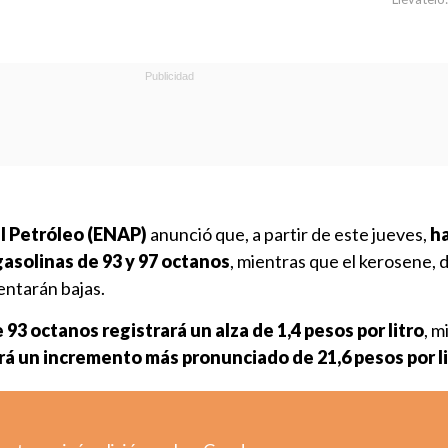
l Petróleo (ENAP)
anunció que, a partir de este jueves,
h
 gasolinas de 93 y 97 octanos
, mientras que el kerosene, 
entarán bajas.
e 93 octanos registrará un alza de 1,4 pesos por litro
, m
á un incremento más pronunciado de 21,6 pesos por l