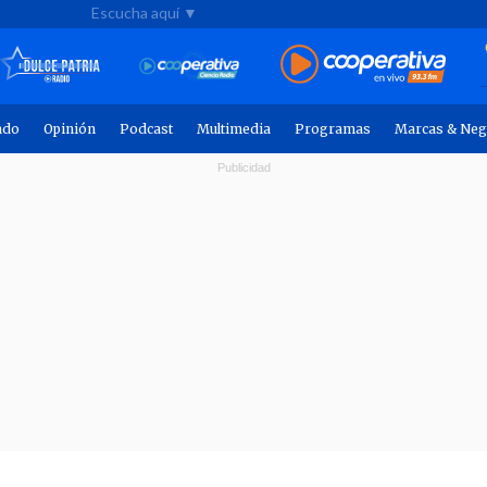
Escucha aquí ▼
ndo
Opinión
Podcast
Multimedia
Programas
Marcas & Neg