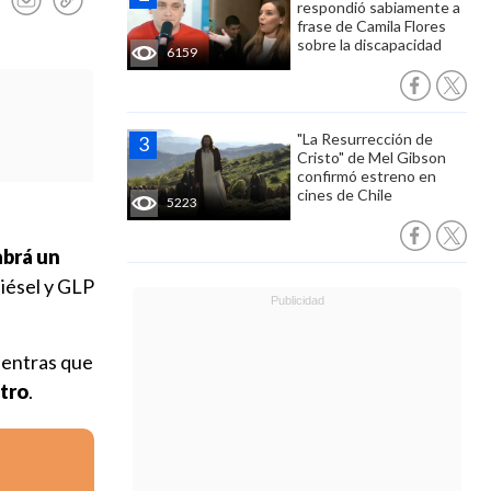
respondió sabiamente a
frase de Camila Flores
sobre la discapacidad
6159
"La Resurrección de
Cristo" de Mel Gibson
confirmó estreno en
cines de Chile
5223
abrá un
diésel y GLP
ientras que
itro
.