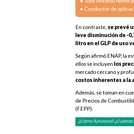
José Antonio Neme pr
Conductor de aplicac
En contraste,
se prevé u
leve disminución de -0,7
litro en el GLP de uso v
Según afirmó ENAP, la es
ellos se incluyen
los prec
mercado cercano y profun
costos inherentes a la 
Además, se toman en cue
de Precios de Combustibl
(FEPP).