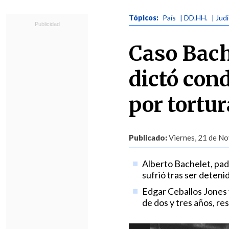
Tópicos:
País
| DD.HH.
| Judi
Caso Bach
dictó con
por tortur
Publicado:
Viernes, 21 de No
Alberto Bachelet, padr
sufrió tras ser deteni
Edgar Ceballos Jones 
de dos y tres años, r