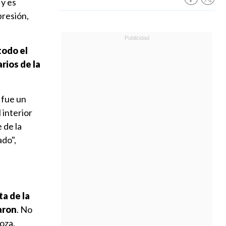
 y es
presión,
todo el
rios de la
 fue un
 interior
 de la
do",
ta de la
aron
. No
oza.