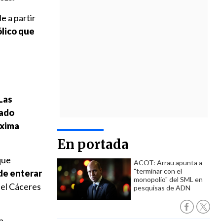
e a partir
ólico que
Las
cado
óxima
En portada
que
ACOT: Arrau apunta a
"terminar con el
 de enterar
monopolio" del SML en
nel Cáceres
pesquisas de ADN
a