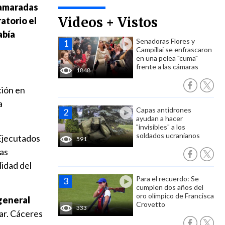
 camaradas
Videos + Vistos
atorio el
abía
Senadoras Flores y
Campillai se enfrascaron
en una pelea "cuma"
frente a las cámaras
1848
ción en
a
Capas antidrones
ayudan a hacer
"invisibles" a los
soldados ucranianos
 Ejecutados
591
las
lidad del
Para el recuerdo: Se
cumplen dos años del
oro olímpico de Francisca
 general
Crovetto
333
mar. Cáceres