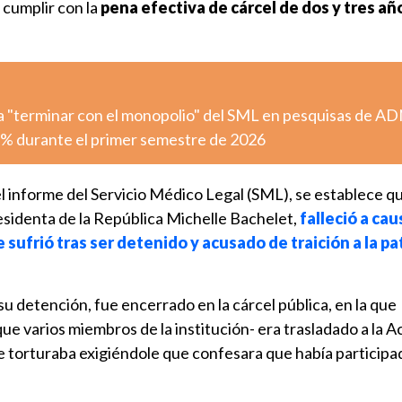
cumplir con la
pena efectiva de cárcel de dos y tres añ
 "terminar con el monopolio" del SML en pesquisas de A
,3% durante el primer semestre de 2026
el informe del Servicio Médico Legal (SML), se establece q
esidenta de la República Michelle Bachelet,
falleció a cau
sufrió tras ser detenido y acusado de traición a la pat
su detención, fue encerrado en la cárcel pública, en la que
que varios miembros de la institución- era trasladado a la 
e torturaba exigiéndole que confesara que había participa