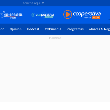
Escucha aquí ▼
ndo
Opinión
Podcast
Multimedia
Programas
Marcas & Neg