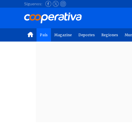
Síguenos:
País
Magazine
Deportes
Regiones
Mu