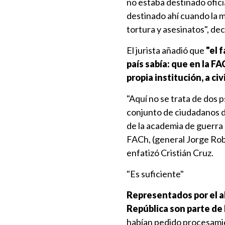
no estaba destinado ofici
destinado ahí cuando la m
tortura y asesinatos", dec
El jurista añadió que
"el 
país sabía: que en la FA
propia institución, a civi
"Aquí no se trata de dos 
conjunto de ciudadanos de
de la academia de guerra 
FACh, (general Jorge Rob
enfatizó Cristián Cruz.
"Es suficiente"
Representados por el a
República son parte de
habían pedido procesamien