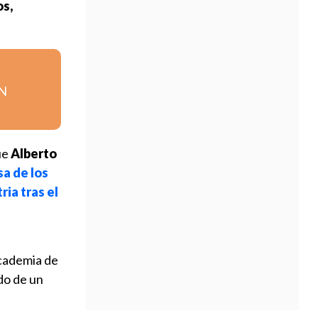
os,
DN
ue
Alberto
sa de los
ria tras el
Academia de
do de un