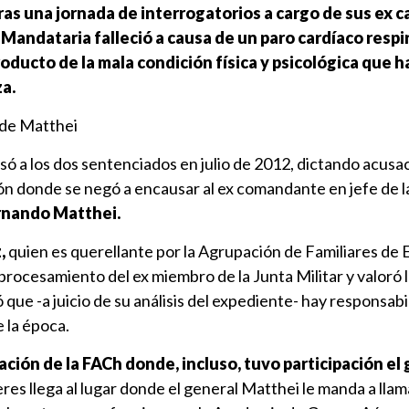
tras una jornada de interrogatorios a cargo de sus ex
 Mandataria falleció a causa de un paro cardíaco respir
oducto de la mala condición física y psicológica que h
a.
 de Matthei
só a los dos sentenciados en julio de 2012, dictando acusa
ón donde se negó a encausar al ex comandante en jefe de l
rnando Matthei.
,
quien es querellante por la Agrupación de Familiares de
 procesamiento del ex miembro de la Junta Militar y valoró 
que -a juicio de su análisis del expediente- hay responsabi
e la época.
ción de la FACh donde, incluso, tuvo participación el
res llega al lugar donde el general Matthei le manda a lla