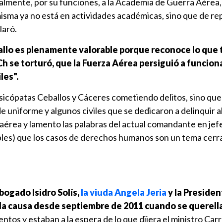
almente, por su funciones, a la Academia de Guerra Aérea,
isma ya no está en actividades académicas, sino que de re
laró.
fallo es plenamente valorable porque reconoce lo que 
Ch se torturó, que la Fuerza Aérea persiguió a funciona
les".
psicópatas Ceballos y Cáceres cometiendo delitos, sino que
 uniforme y algunos civiles que se dedicaron a delinquir al
aérea y lamento las palabras del actual comandante en jefe
les) que los casos de derechos humanos son un tema cerra
bogado Isidro Solís,
la viuda Angela Jeria
y la Presiden
 la causa desde septiembre de 2011 cuando se querell
tos y estaban a la espera de lo que dijera el ministro Carr