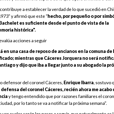
"contribuye a establecer la verdad de lo que sucedió en Chil
973" y afirmó que este "
hecho, por pequeño o por simb
 Bachelet es suficiente desde el punto de vista de la
moria histórica".
valúa acciones a seguir
tá en una casa de reposo de ancianos en la comuna de 
ficado; mientras que Cáceres Jorquera no será notifi
ntiago y dijo que iba a llegar junto a su abogado la pr
do defensor del coronel Cáceres,
Enrique Ibarra
, sostuvo 
a defensa del coronel Cáceres, recién ahora me acabo
ncia
y tengo entendido que por razones familiares el coro
iudad, por lo tanto se va a notificar la próxima semana".
 ver cuales serán los pasos a seguir, que naturalmente es l