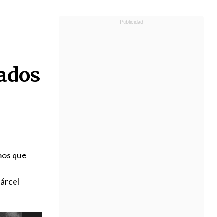
mados
imos que
árcel