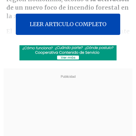
de un nuevo foco de incendio forestal en
la zona
.
LEER ARTICULO COMPLETO
El siniestro ha afectado preliminarmente
a cerca de
15 hectáreas
, manteniéndose
en combate para evitar su propagación
hacia sectores habitados.
Revisa también
Megarreforma vive semana clave en el
Congreso y en el Tribunal Constitucional
Oficialismo respalda que Gobierno priorice
seguridad y economía por sobre agenda
valórica