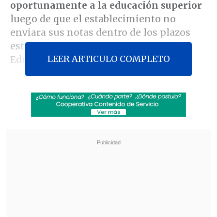
oportunamente a la educación superior
luego de que el establecimiento no
enviara sus notas dentro de los plazos
establecidos por el Ministerio de
LEER ARTICULO COMPLETO
Educación (Mineduc).
Según publicó The Clinic, la situación
quedó al descubierto esta semana,
cuando los
alumnos revisaron sus
resultados de la Prueba de Acceso a la
Educación Superior (PAES) y
constataron que no estaban disponibles
sus puntajes NEM, ni ranking
, ambos
requisitos indispensables para postular a
la universidad.