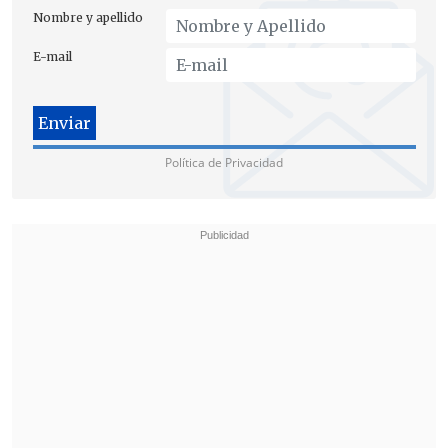
Nombre y apellido
E-mail
Política de Privacidad
Sin embargo, entre los estudiantes existe
la preocupación ante el inminente
cierre
del proceso de postulación, fijado para
este jueves 8 a las 13:00 horas.
María José, una de las alumnas afectadas,
relató que el
establecimiento incurrió en
una "negligencia" al no enviar los