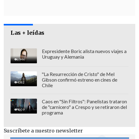
Educación". Asimismo, indicaron que el
problema "pudo resolverse resguardando
los derechos de las y los estudiantes
gracias a una coordinación entre el
Las + leídas
municipio, la Seremi de Educación y la
Subsecretaría de Educación Superior".
Expresidente Boric alista nuevos viajes a
Uruguay y Alemania
Según lo comunicado,
este miércoles 7
6944
de enero las notas ya se encontraban
"La Resurrección de Cristo" de Mel
registradas y listas para ser entregadas
Gibson confirmó estreno en cines de
4382
Chile
al Departamento de Evaluación,
Medición y Registro Educacional
Caos en "Sin Filtros": Panelistas trataron
(Demre).
de "carnicero" a Crespo y se retiraron del
4009
programa
Suscríbete a nuestro newsletter