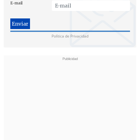
E-mail
antecedentes enviados por la Comisión
de Educación y
al no encontrar
responsables
,
liberaron a la casa de
estudios
.
Política de Privacidad