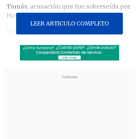
Tomás
, acusación que fue sobreseída por
Harald Beyer.
LEER ARTICULO COMPLETO
Según indican los documentos,
al
interior de la institución existía lucro
con beneficios recíprocos
, por lo que
Basso solicitó explicaciones al jefe de la
cartera.
Revisa también
Estallido social: Gobierno confirmó que
"pronto" resolverá las solicitudes de indulto
Corte ratificó destitución de enfermera que
viajó al extranjero durante licencia por hijo
gravemente enfermo