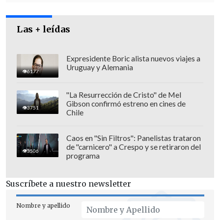
situación que es absolutamente
anómala".
Las + leídas
Expresidente Boric alista nuevos viajes a
Uruguay y Alemania
6177
"La Resurrección de Cristo" de Mel
Gibson confirmó estreno en cines de
3751
Chile
Caos en "Sin Filtros": Panelistas trataron
de "carnicero" a Crespo y se retiraron del
3506
programa
Suscríbete a nuestro newsletter
Beyer respondió brevemente a la
acusación y dijo que desde el Mineduc
Nombre y apellido
actuaron sobre la base de los