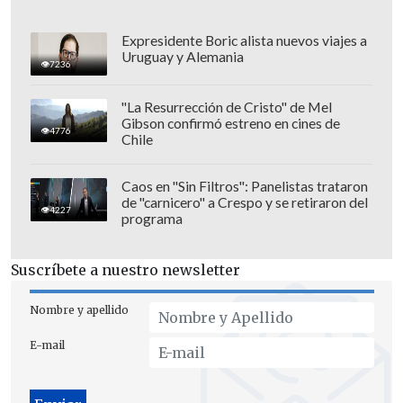
Expresidente Boric alista nuevos viajes a
Uruguay y Alemania
7236
"La Resurrección de Cristo" de Mel
El aludido proyecto educacional es
una
Gibson confirmó estreno en cines de
4776
de las promesas más simbólicas de
Chile
Gabriel Boric.
Ingresó al Parlamento en
octubre de 2024, establece un
plan de
Caos en "Sin Filtros": Panelistas trataron
de "carnicero" a Crespo y se retiraron del
reorganización y condonación de
4227
programa
deudas.
Suscríbete a nuestro newsletter
Nombre y apellido
E-mail