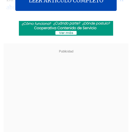
LEER ARTICULO COMPLETO
abril pasado por la Comisión de
Educación
,
quedó en condiciones de ser
votada en la Sala
, un paso crucial que se
espera para
la próxima semana.
Revisa también
Colombiano fue asesinado a balazos en un cité
de La Cisterna
Kast arribó a Colombia para asistir a la
asunción de Abelardo de la Espriella
Para seguir su tramitación, se requiere
aprobar la idea de legislar, un punto que
genera
incertidumbre
debido a la