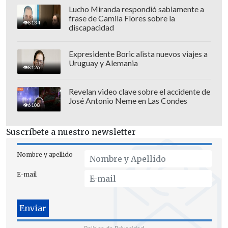
septiembre
, correspondientes a los
Lucho Miranda respondió sabiamente a
feriados de las Fiestas Patrias por la
frase de Camila Flores sobre la
8134
discapacidad
Independencia y las Glorias del Ejército,
respectivamente.
Expresidente Boric alista nuevos viajes a
Uruguay y Alemania
Quienes no instalen la bandera en dichos
8126
días, o lo hagan de manera incorrecta,
Revelan video clave sobre el accidente de
pueden ser sancionados con una multa
José Antonio Neme en Las Condes
6108
que va de
1 a 5 UTM, es decir, entre $69
mil y $346 mil.
Suscríbete a nuestro newsletter
Cabe destacar que esta normativa
no
Nombre y apellido
aplica a los residentes de
E-mail
departamentos si el edificio ya cuenta
con una bandera.
¿Cómo instalar correctamente