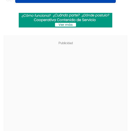
pueden enfrentar
sanciones económicas
.
Revisa también
Así fue el intento de encerrona repelido por el
escolta del exministro Cordero
Encuestas destacan popularidad de la ACOT
anunciada por Kast
Aunque la normativa permite usar la
bandera en cualquier época del año sin
autorización,
en septiembre su
exhibición es un deber legal.