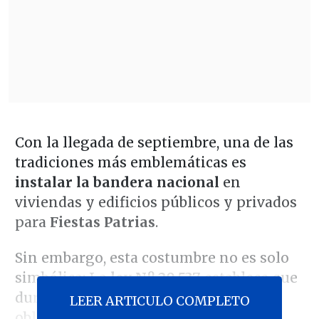
Con la llegada de septiembre, una de las
tradiciones más emblemáticas es
instalar la bandera nacional
en
viviendas y edificios públicos y privados
para
Fiestas Patrias
.
Sin embargo, esta costumbre no es solo
simbólica: La
ley N.º 20.537
establece que
durante el mes patrio su izamiento es
LEER ARTICULO COMPLETO
obligatorio, y quienes no la exhiban