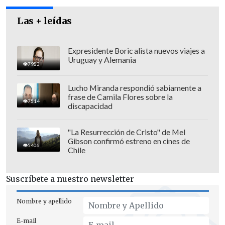
Las + leídas
Expresidente Boric alista nuevos viajes a
Uruguay y Alemania
7983
Fernández remarcó que "
al Gobierno le
Lucho Miranda respondió sabiamente a
parece muy grave ese tipo de
frase de Camila Flores sobre la
7514
acusaciones y es por eso mismo que es
discapacidad
necesario que se investiguen
con
aquellos procedimientos que la ley
"La Resurrección de Cristo" de Mel
Gibson confirmó estreno en cines de
establece y que tanto la Fiscalía como
5406
Chile
Carabineros conocen muy bien".
Suscríbete a nuestro newsletter
Descartó renuncia de Villalobos
Nombre y apellido
Al consultarle por una posible renuncia
E-mail