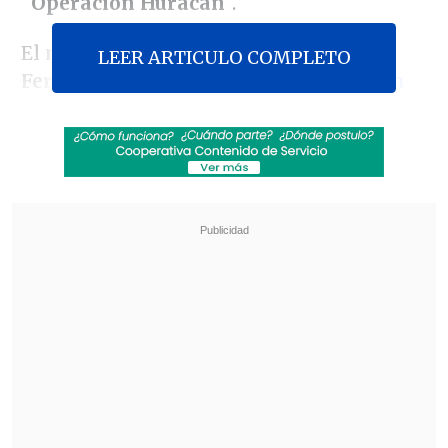
"
Operación Huracán
".
El
ministro del Interior
,
Mario
LEER ARTICULO COMPLETO
Fernández
,
se reunió este miércoles en
La Moneda con el general Villalobos
luego de que éste regresara a Chile este
mismo día tras interrumpir sus
vacaciones
.
Revisa también
Escolta del exministro Cordero frustró a
disparos un portonazo en Vitacura
Incendio en domicilio provocó la muerte de
dos adultos mayores en Recoleta