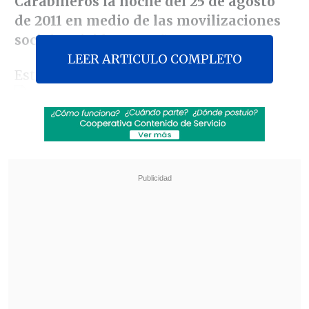
Carabineros la noche del 25 de agosto
de 2011 en medio de las movilizaciones
sociales vividas ese año.
LEER ARTICULO COMPLETO
Esto
luego que el 6 de julio pasado,
la
fiscalía militar de Santiago cerrara el
sumario
que llevaba para indagar las
responsabilidades de la policía
uniformada en el baleo del joven, en las
inmediaciones de la AV. Américo
Vespucio.
Esta vez el abogado afirmó que
el subsecretario del Interior, Rodrigo
Ubilla, tiene responsabilidad.
Revisa también