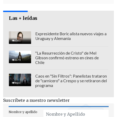
El abogado aseguró que en el ministerio
del Interior tenían "antecedentes
ciertos y claros que era personal
Las + leídas
uniformado el responsable del
homicidio"
.
Expresidente Boric alista nuevos viajes a
Uruguay y Alemania
6085
"La Resurrección de Cristo" de Mel
Gibson confirmó estreno en cines de
3674
Chile
Caos en "Sin Filtros": Panelistas trataron
de "carnicero" a Crespo y se retiraron del
3460
programa
Suscríbete a nuestro newsletter
Nombre y apellido