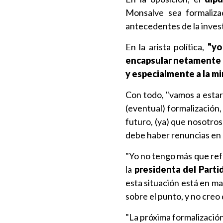
Monsalve sea formalizad
antecedentes de la invest
En la arista política,
"yo
encapsular netamente en
y especialmente a la mi
Con todo, "vamos a estar
(eventual) formalización,
futuro, (ya) que nosotro
debe haber renuncias en 
"Yo no tengo más que ref
la
presidenta del Parti
esta situación está en man
sobre el punto, y no creo
"La próxima formalizació