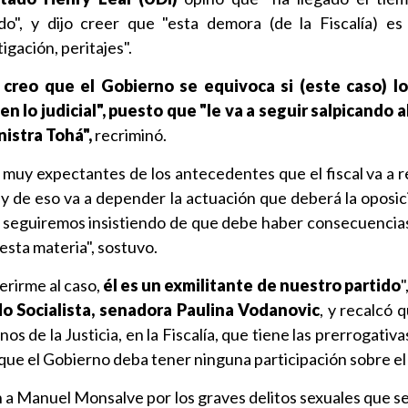
o", y dijo creer que "esta demora (de la Fiscalía) es
igación, peritajes".
 creo que el Gobierno se equivoca si (este caso) l
 lo judicial", puesto que "le va a seguir salpicando 
nistra Tohá",
recriminó.
 muy expectantes de los antecedentes que el fiscal va a re
 y de eso va a depender la actuación que deberá la oposic
s seguiremos insistiendo de que debe haber consecuencias 
esta materia", sostuvo.
erirme al caso,
él es un exmilitante de nuestro partido
"
do Socialista, senadora Paulina Vodanovic
, y recalcó 
os de la Justicia, en la Fiscalía, que tiene las prerrogativa
 que el Gobierno deba tener ninguna participación sobre el
n a Manuel Monsalve por los graves delitos sexuales que se