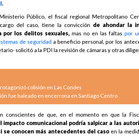
l
.
inisterio Público, el fiscal regional Metropolitano Ce
 cargo del caso, tiene la convicción
de ahondar la i
 por los delitos sexuales,
mas no en las faltas
por u
sistemas de seguridad
a beneficio personal, por los ante
rio- solicitó a la PDI la revisión de cámaras y otras dilig
otagonizó colisión en Las Condes
ión fue baleado en encerrona en Santiago Centro
 conscientes de que, en el momento en que la Fisca
l impacto comunicacional podría salpicar a las autor
si se conocen más antecedentes del caso
en la medid