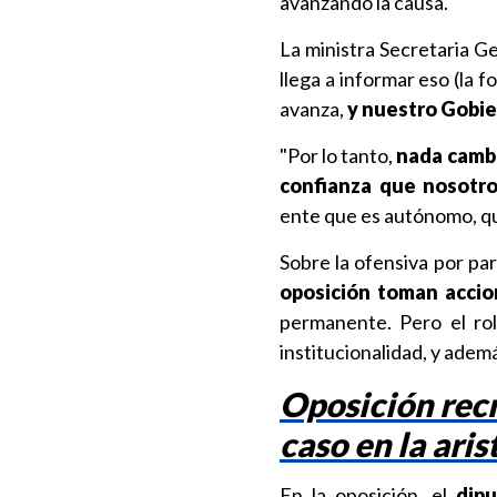
avanzando la causa.
La ministra Secretaria G
llega a informar eso (la f
avanza,
y nuestro Gobier
"Por lo tanto,
nada cambi
confianza que nosotr
ente que es autónomo, que
Sobre la ofensiva por par
oposición toman accion
permanente. Pero el rol 
institucionalidad, y adem
Oposición recr
caso en la aris
En la oposición, el
dipu