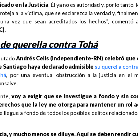
icado en la Justicia
. Él ya no es autoridad y, por lo tanto,
oteja a la víctima, que se esclarezca la verdad y, finalme
una vez que sean acreditados los hechos", comentó a
C)
.
de querella contra Tohá
iputado
Andrés Celis (independiente-RN) celebró que 
e Santiago haya declarado admisible
su querella contra
ohá
, por una eventual obstrucción a la justicia en el 
onsalve.
ante,
voy a exigir que se investigue a fondo y sin co
erechos que la ley me otorga para mantener un rol ac
se llegue a fondo de todos los posibles delitos relacionad
ocia, y mucho menos se diluye. Aquí se deben rendir c