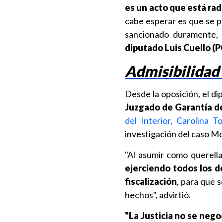
es un acto que está rad
cabe esperar es que se pr
sancionado duramente, 
diputado Luis Cuello (P
Admisibilidad 
Desde la oposición, el d
Juzgado de Garantía d
del Interior, Carolina T
investigación del caso M
"Al asumir como querell
ejerciendo todos los d
fiscalización
, para que 
hechos", advirtió.
"La Justicia no se neg