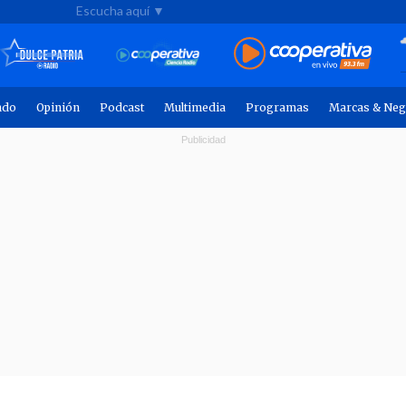
Escucha aquí ▼
ndo
Opinión
Podcast
Multimedia
Programas
Marcas & Neg