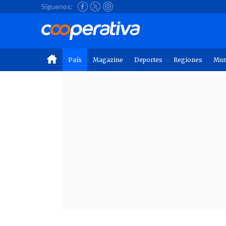
Síguenos:
País
Magazine
Deportes
Regiones
Mu