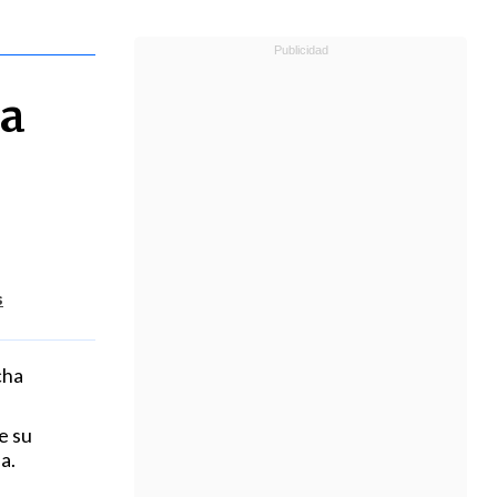
va
s
cha
e su
a.