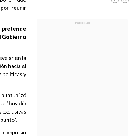
 por reunir
o pretende
al Gobierno
velar en la
ión hacia el
políticas y
, puntualizó
que "hoy día
s exclusivas
 punto".
 le imputan