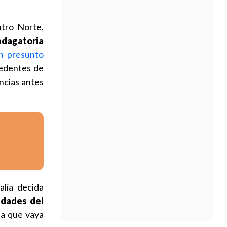
ntro Norte,
ndagatoria
n presunto
cedentes de
encias antes
lía decida
idades del
a que vaya