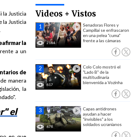
Videos + Vistos
 la Justicia
 la Justicia
Senadoras Flores y
.
Campillai se enfrascaron
en una pelea "cuma"
frente a las cámaras
eafirmar la
2184
frente a un
Colo Colo mostró el
ntarios de
"Lado B" de la
multitudinaria
a, de manera
bienvenida a Vozinha
817
slación, la
ndado".
r" el
Capas antidrones
ayudan a hacer
"invisibles" a los
soldados ucranianos
678
mpo en que