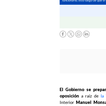
funcionario, esto luego de que el 
El Gobierno se prepa
oposición
a raíz de
la
Interior
Manuel Monsa