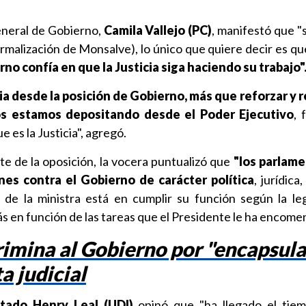
eneral de Gobierno,
Camila Vallejo (PC)
, manifestó que "si
ormalización de Monsalve), lo único que quiere decir es que
no confía en que la Justicia siga haciendo su trabajo"
a desde la posición de Gobierno, más que reforzar y r
os estamos depositando desde el Poder Ejecutivo
, 
 es la Justicia", agregó.
te de la oposición, la vocera puntualizó que
"los parlame
es contra el Gobierno de carácter política
, jurídic
de la ministra está en cumplir su función según la legi
ás en función de las tareas que el Presidente le ha encome
imina al Gobierno por "encapsula
ta judicial
tado Henry Leal (UDI)
opinó que "ha llegado el tie