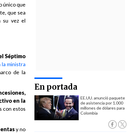
 lo único que
nte, que sea
 su vez el
el Séptimo
 la ministra
marco de la
En portada
ncesiones,
EE.UU. anunció paquete
tivo en la
de asistencia por 1.000
os con estos
millones de dólares para
Colombia
uentas
y no