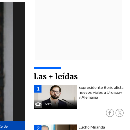
Las + leídas
Expresidente Boric alista
nuevos viajes a Uruguay
y Alemania
7685
to de
Lucho Miranda