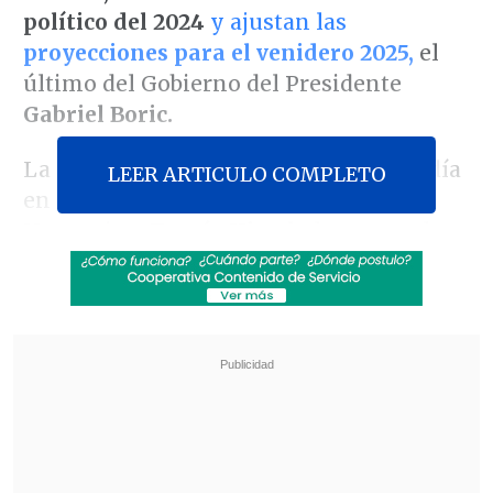
político del 2024
y ajustan las
proyecciones para el venidero 2025,
el
último del Gobierno del Presidente
Gabriel Boric.
La
reunión comenzó pasado el mediodía
LEER ARTICULO COMPLETO
en el domicilio del diputado de Acción
Humanista
Tomás Hirsch,
lugar en el
que las dirigencias de los ocho partidos
gobernantes
debaten sobre la
propuesta
de reforma al sistema político
-que
enfrenta a tiendas pequeñas y grandes,
como el
PPD
y el
PS,
respectivamente-
y
las
elecciones presidenciales
.
Revisa también