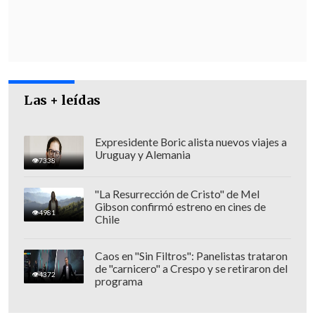
"Esperamos hoy
reforzar ese trabajo y
proyectarlo
hacia el último año de
Gobierno, hacia los
comicios
presidenciales y parlamentarios
y, por
cierto, a situaciones que se presenten
Las + leídas
más allá del período presidencial",
añadió el parlamentario.
Expresidente Boric alista nuevos viajes a
Uruguay y Alemania
7338
"La Resurrección de Cristo" de Mel
Gibson confirmó estreno en cines de
4981
Chile
Caos en "Sin Filtros": Panelistas trataron
de "carnicero" a Crespo y se retiraron del
4372
programa