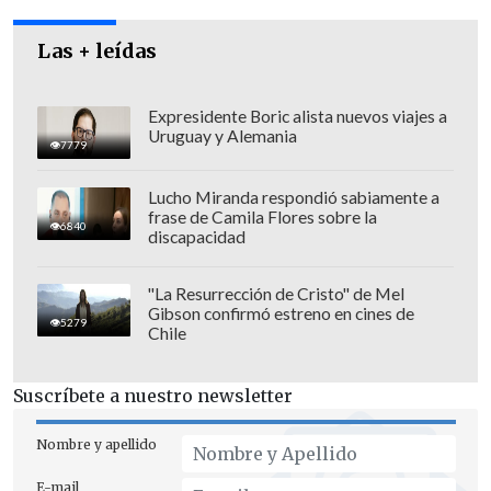
quien oficiará como vicepresidente
durante el
viaje de Sebastián Piñera a
Las + leídas
Estados Unidos
.
Expresidente Boric alista nuevos viajes a
Uruguay y Alemania
7779
Lucho Miranda respondió sabiamente a
frase de Camila Flores sobre la
6840
discapacidad
"La Resurrección de Cristo" de Mel
Gibson confirmó estreno en cines de
5279
Chile
Suscríbete a nuestro newsletter
Nombre y apellido
Imagen peregrina
E-mail