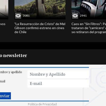
3081
2941
evos
"La Resurrección de Cristo" de Mel
Caos en "Sin Filtros": P
Gibson confirmó estreno en cines
trataron de "carnicero"
de Chile
se retiraron del progra
ro newsletter
mbre y apellido
mail
Política de Privacidad