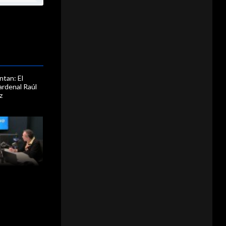
tan: El
ardenal Raúl
z