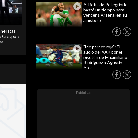
Al Betis de Pellegrini le
bastó un tiempo para
vencer a Arsenal en su
amistoso
anelistas
 a Crespo y
ma
"Me parece roja": El
audio del VAR por el
pisotón de Maximiliano
Rodríguez a Agustín
Arce