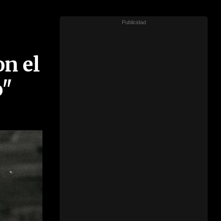
on el
o"