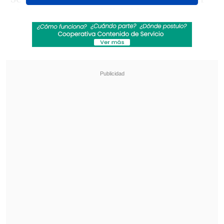
Abrázame, que está dirigido a
menores
de entre 0 y 3 años
que se encuentran en
residencias estatales o centros de salud,
con el objetivo de generar vínculos
afectivos estables durante una etapa
considerada clave para su desarrollo
emocional y cognitivo.
Revisa también
Escolta del exministro Cordero frustró a
disparos un portonazo en Vitacura
Incendio en domicilio provocó la muerte de
dos adultos mayores en Recoleta