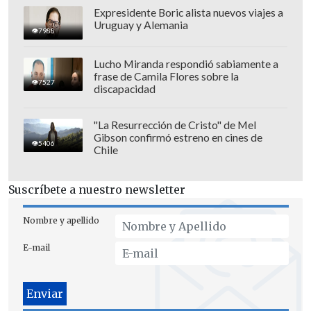
Expresidente Boric alista nuevos viajes a
Uruguay y Alemania
7988
Lucho Miranda respondió sabiamente a
frase de Camila Flores sobre la
7527
discapacidad
La fundación sostuvo además que este
"La Resurrección de Cristo" de Mel
Gibson confirmó estreno en cines de
tipo de acompañamiento puede
influir
5406
Chile
positivamente en la regulación del
estrés
, el desarrollo cerebral temprano y
Suscríbete a nuestro newsletter
futuras trayectorias de aprendizaje y
salud de los menores.
Nombre y apellido
E-mail
Quienes sean seleccionados tendrán que
pasar por un proceso formativo de cerca
de tres meses, además de evaluaciones