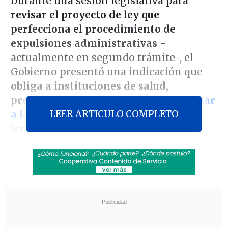
Durante una sesión legislativa para
revisar el proyecto de ley que
perfecciona el procedimiento de
expulsiones administrativas
-
actualmente en segundo trámite-, el
Gobierno presentó una indicación que
obliga a instituciones de salud,
previsionales o de educación
a informar
LEER ARTICULO COMPLETO
a las autoridades sobre migrantes
irregulares.
De acuerdo con
La Segunda,
la indicación
fue ingresada por el subsecretario del
Interior, Máximo Pavez (UDI), la
semana pasada,
y reza: "Todo órgano de
la Administración del Estado, institución
u organismo previsional o de salud