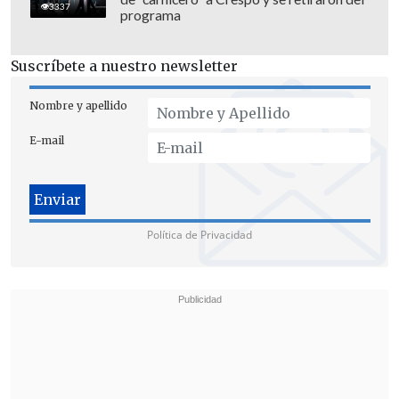
3337
programa
Suscríbete a nuestro newsletter
Nombre y apellido
E-mail
Política de Privacidad
[Lea también]
Un tercio de
latinoamericanos quiere emigrar y la
mitad rechaza la llegada de inmigrantes
Fonasa, Isapres, colegios, jardines,
hospitales y consultorios