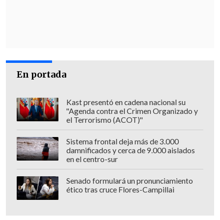
relevante: poder acelerar procesos de
expulsión y disuadir de conductas que
son ilícitas, pero que están normalizadas
sin fiscalización", explicó el
parlamentario al citado medio.
En portada
"Por otro lado, (esta normativa también
sirve) para
ver la saturación en el
Kast presentó en cadena nacional su
sistema de salud, que ya está
"Agenda contra el Crimen Organizado y
atendiendo 553 mil migrantes que no
el Terrorismo (ACOT)"
ponen ni un peso al Estado,
que se ve
Sistema frontal deja más de 3.000
desbordado ante un abuso de éste",
damnificados y cerca de 9.000 aislados
en el centro-sur
añadió, basándose en datos de 2024 sobre
los
extranjeros ingresados en el seguro
Senado formulará un pronunciamiento
público que no cotizan.
ético tras cruce Flores-Campillai
Respecto a cómo funcionaría la norma,