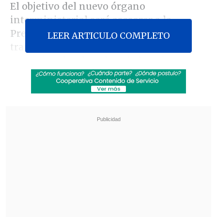
El objetivo del nuevo órgano
interministerial será asesorar a la
Presidencia para las impulsar
LEER ARTICULO COMPLETO
transformaciones necesarias para
garantizar los derechos de los niños,
niñas y adolescentes del país, explicó la
Mandataria.
Revisa también
Vanessa Kaiser: "Si este gobierno quiere tener
éxito, su piso mínimo es su 30%"
Ojos que Sí Ven: El rol social de la Funeraria
Hogar de Cristo
Bachelet dijo que
"es inaceptable que