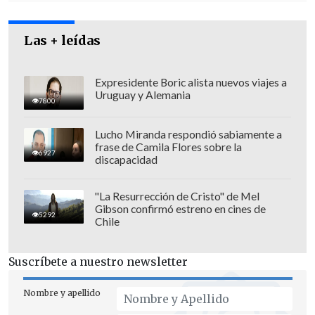
de infancia y adolescencia"
, expresó la
Presidenta.
Las + leídas
Expresidente Boric alista nuevos viajes a
Uruguay y Alemania
7800
Lucho Miranda respondió sabiamente a
frase de Camila Flores sobre la
6927
discapacidad
"La Resurrección de Cristo" de Mel
Gibson confirmó estreno en cines de
5292
Chile
Suscríbete a nuestro newsletter
"Un desafío país enorme"
Nombre y apellido
El Consejo será
presidido por la