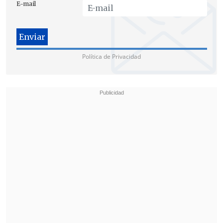
E-mail
ministra secretaria general de la
Presidencia, Ximena Rincón
, y estará
integrado por los ministros de Desarrollo
Social (María Fernanda Villegas), Justicia
Política de Privacidad
(José Antonio Gómez), Educación
(Nicolás Eyzaguirre), Salud (Helia
Molina), Hacienda (Alberto Arenas) y
Sernam (Claudia Pascual).
El órgano contará con una Secretaría
Ejecutiva a cargo de Estela Ortiz, amiga
cercana de Bachelet y ex vicepresidenta
de la Junji, quien explicó que "este es un
desafío país enorme".
"Es pasar de una mirada más bien que