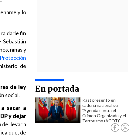
Sename y lo
ra darle fin
e Sebastián
ños, niñas y
 Protección
isterio de
res de ley
En portada
n social.
Kast presentó en
cadena nacional su
 a sacar a
"Agenda contra el
ADP y dejar
Crimen Organizado y el
Terrorismo (ACOT)"
 de llevar a
ica que, de