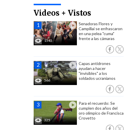
Videos + Vistos
Senadoras Flores y
Campillai se enfrascaron
en una pelea "cuma"
frente a las cámaras
1545
Capas antidrones
ayudan a hacer
"invisibles" a los
soldados ucranianos
566
Para el recuerdo: Se
cumplen dos años del
oro olímpico de Francisca
Crovetto
325