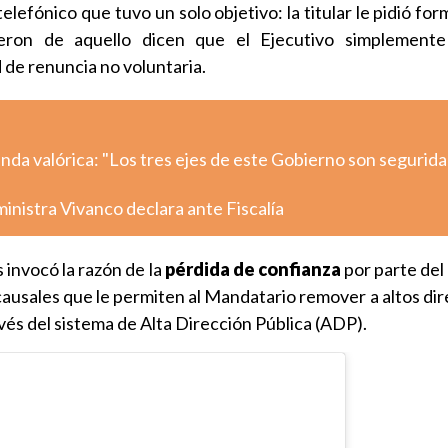
telefónico que tuvo un solo objetivo: la titular le pidió fo
eron de aquello dicen que el Ejecutivo simplemente
d de renuncia no voluntaria.
nda valórica: "Los tres ejes de este Gobierno son segurida
inistra Vivanco declara ante Fiscalía
 invocó la razón de la
pérdida de confianza
por parte del
 causales que le permiten al Mandatario remover a altos di
és del sistema de Alta Dirección Pública (ADP).