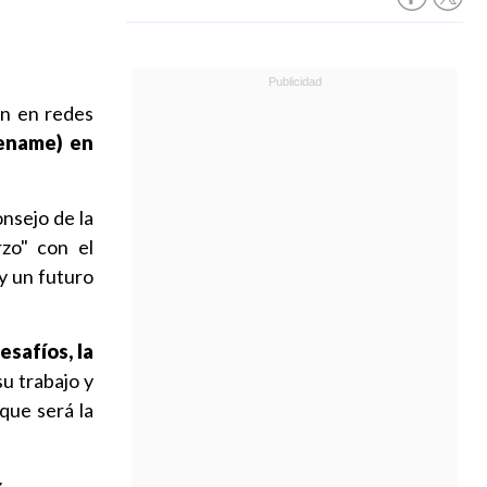
ón en redes
Sename) en
nsejo de la
rzo" con el
y un futuro
safíos, la
su trabajo y
que será la
.