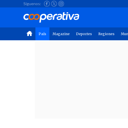
Síguenos:
País
Magazine
Deportes
Regiones
Mu