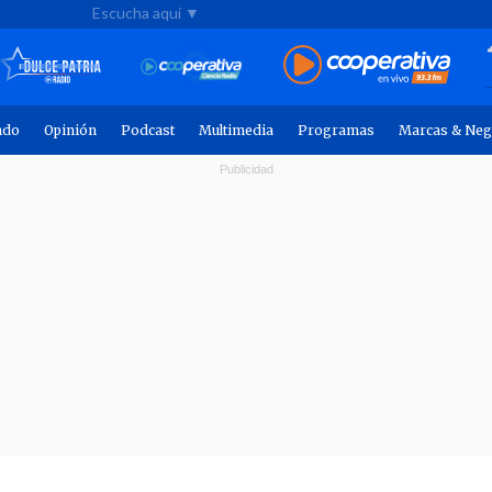
Escucha aquí ▼
ndo
Opinión
Podcast
Multimedia
Programas
Marcas & Neg