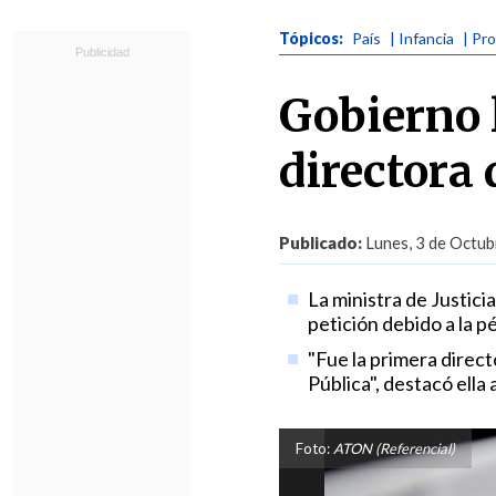
Tópicos:
País
| Infancia
| Pr
Gobierno l
directora
Publicado:
Lunes, 3 de Octub
La ministra de Justici
petición debido a la p
"Fue la primera direct
Pública", destacó ella 
Foto:
ATON (Referencial)