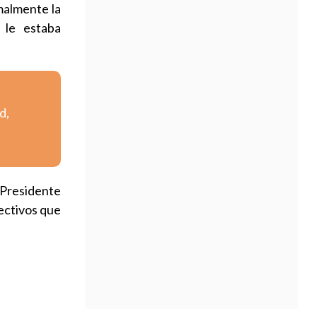
rmalmente la
 le estaba
d,
 Presidente
rectivos que