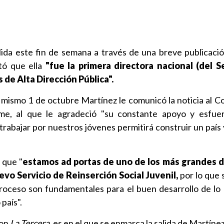
lida este fin de semana a través de una breve publicaci
ltó que ella
"fue la primera directora nacional (del 
s de Alta Dirección Pública".
l mismo 1 de octubre Martínez le comunicó la noticia al Co
ame, al que le agradeció "su constante apoyo y esfue
rabajar por nuestros jóvenes permitirá construir un país 
 que "
estamos ad portas de uno de los más grandes de
vo Servicio de Reinserción Social Juvenil,
por lo que 
roceso son fundamentales para el buen desarrollo de lo 
 país".
con
La Tercera
, es en el que se enmarca la salida de Martínez