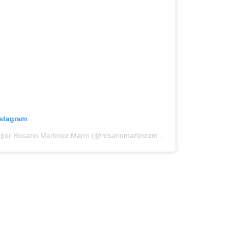
nstagram
Una publicación compartida por Rosario Martínez Marín (@rosariomartinezmarin)