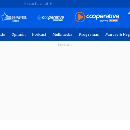
Escucha aquí ▼
ndo
Opinión
Podcast
Multimedia
Programas
Marcas & Neg