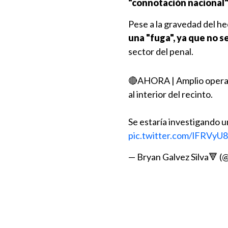
"connotación nacional"
Pese a la gravedad del he
una "fuga", ya que no s
sector del penal.
🔴AHORA | Amplio operativ
al interior del recinto.
Se estaría investigando u
pic.twitter.com/lFRVyU
— Bryan Galvez Silva🔻 