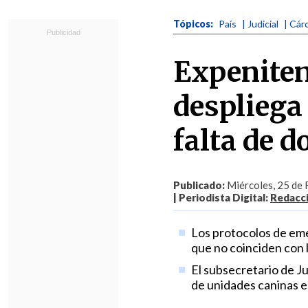
Tópicos:
País
| Judicial
| Cár
Expeniten
despliega 
falta de d
Publicado:
Miércoles, 25 de 
| Periodista Digital:
Redacc
Los protocolos de eme
que no coinciden con l
El subsecretario de Ju
de unidades caninas e