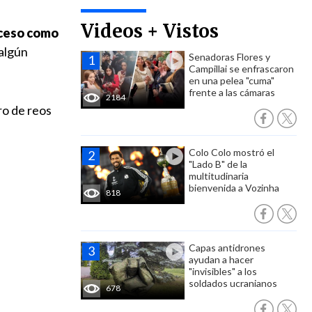
Videos + Vistos
uceso como
algún
Senadoras Flores y
Campillai se enfrascaron
en una pelea "cuma"
frente a las cámaras
2184
ro de reos
Colo Colo mostró el
"Lado B" de la
multitudinaria
bienvenida a Vozinha
818
Capas antidrones
ayudan a hacer
"invisibles" a los
soldados ucranianos
678