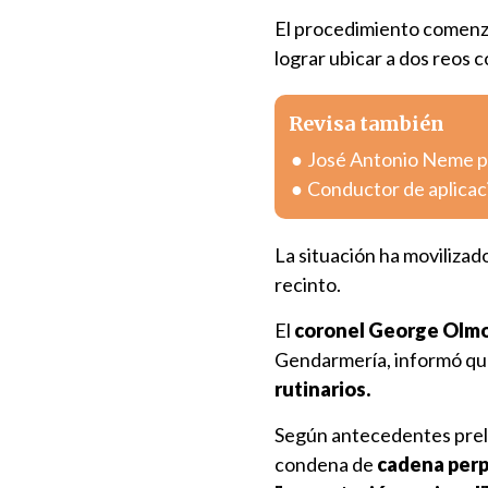
El procedimiento comenzó
lograr ubicar a dos reos 
Revisa también
José Antonio Neme pr
Conductor de aplicac
La situación ha movilizado
recinto.
El
coronel George Olm
Gendarmería, informó q
rutinarios.
Según antecedentes preli
condena de
cadena perp