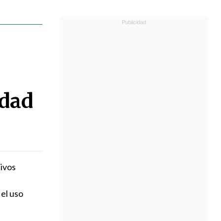
idad
ivos
 el uso