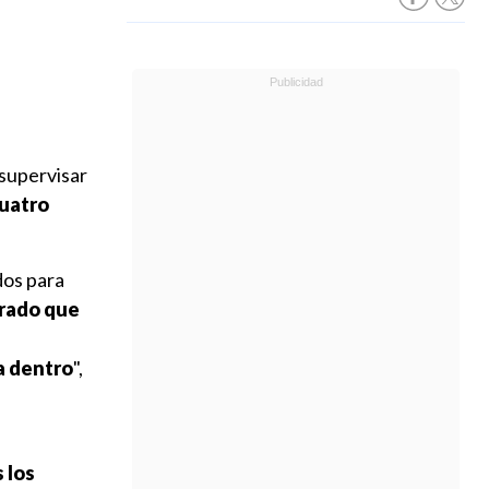
 supervisar
cuatro
dos para
trado que
a dentro
",
 los