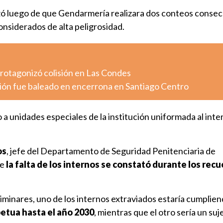
 luego de que Gendarmería realizara dos conteos consecu
considerados de alta peligrosidad.
otagonizó colisión en Las Condes
ión fue baleado en encerrona en Santiago Centro
 a unidades especiales de la institución uniformada al inter
os
, jefe del Departamento de Seguridad Penitenciaria de
ue
la falta de los internos se constató durante los rec
minares, uno de los internos extraviados estaría cumplie
etua hasta el año 2030
, mientras que el otro sería un suj