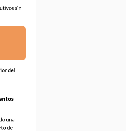
tivos sin
ior del
uentos
ndo una
eto de