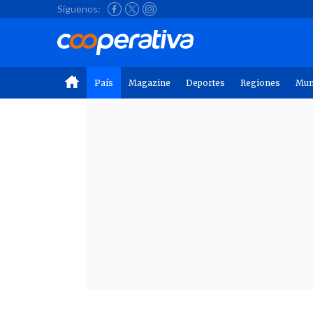
Síguenos:
País
Magazine
Deportes
Regiones
Mu