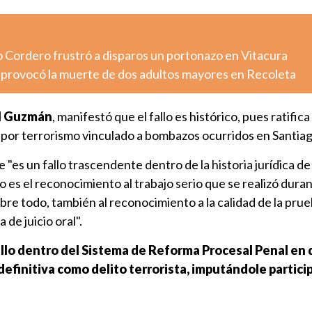
o Cordero frustró a disparos un portonazo en Vitacura
o provocó la muerte de dos adultos mayores en Recoleta
l Guzmán
, manifestó que el fallo es histórico, pues ratifica
por terrorismo vinculado a bombazos ocurridos en Santiag
 "es un fallo trascendente dentro de la historia jurídica de
o es el reconocimiento al trabajo serio que se realizó duran
obre todo, también al reconocimiento a la calidad de la pru
 de juicio oral".
fallo dentro del Sistema de Reforma Procesal Penal en
finitiva como delito terrorista, imputándole partici