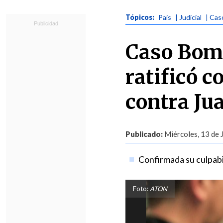
Tópicos:
País
| Judicial
| Ca
Caso Bomb
ratificó c
contra Ju
Publicado:
Miércoles, 13 de 
Confirmada su culpabi
Foto:
ATON