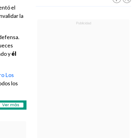
entó el
nvalidar la
 defensa.
jueces
ado y
él
ro Los
odos los