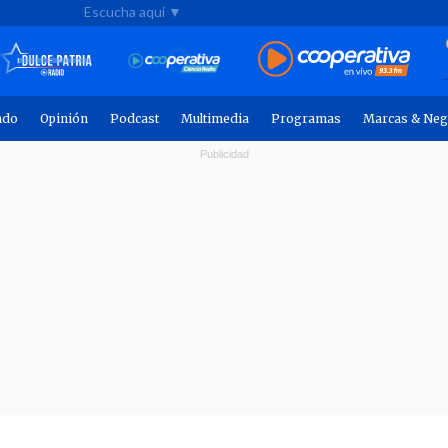
Escucha aquí ▼
ndo
Opinión
Podcast
Multimedia
Programas
Marcas & Neg