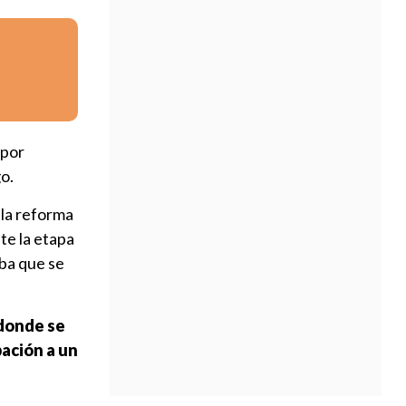
 por
o.
 la reforma
te la etapa
eba que se
 donde se
pación a un