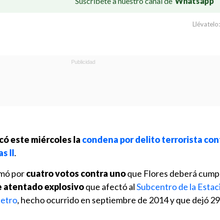
Suscríbete a nuestro canal de
Whatsapp
Llévatelo:
có este miércoles la
condena por delito terrorista con
s II
.
rmó por
cuatro votos contra uno
que Flores deberá cump
e atentado explosivo
que afectó al
Subcentro de la Estac
Metro
, hecho ocurrido en septiembre de 2014 y que dejó 2