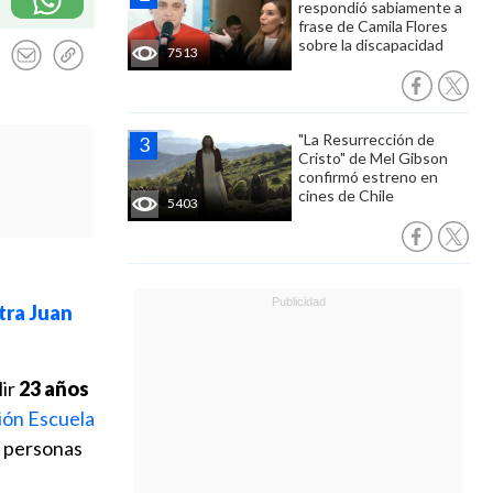
respondió sabiamente a
frase de Camila Flores
sobre la discapacidad
7513
"La Resurrección de
Cristo" de Mel Gibson
confirmó estreno en
cines de Chile
5403
tra Juan
lir
23 años
ión Escuela
9 personas