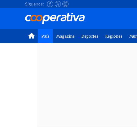
Síguenos:
País
Magazine
Deportes
Regiones
Mu