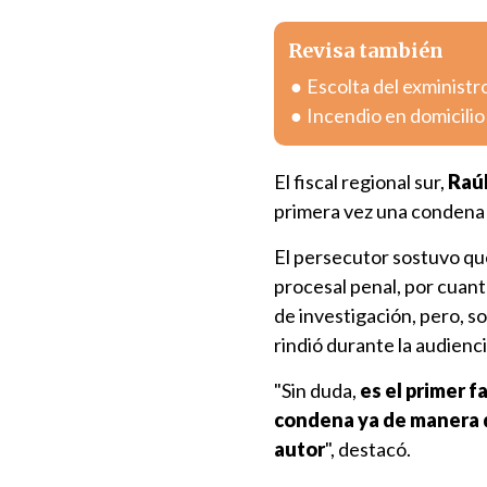
Revisa también
Escolta del exministr
Incendio en domicili
El fiscal regional sur,
Raú
primera vez una condena 
El persecutor sostuvo que
procesal penal, por cuant
de investigación, pero, s
rindió durante la audiencia
"Sin duda,
es el primer 
condena ya de manera de
autor
", destacó.