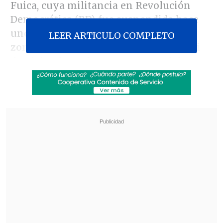
Fuica, cuya militancia en Revolución
Democrática (RD) fue suspendida hace
unos días, es la
tercera detenida en la
LEER ARTICULO COMPLETO
zona por este caso
, luego del exseremi
de Vivienda
Carlos Contreras
y del
representante legal de Democracia Viva,
Daniel Andrade
, quienes fueron
formalizados por tres delitos de fraude al
fisco y
que actualmente se encuentran
en prisión preventiva
Revisa también
Vanessa Kaiser: "Si este gobierno quiere tener
éxito, su piso mínimo es su 30%"
Ojos que Sí Ven: El rol social de la Funeraria
Hogar de Cristo