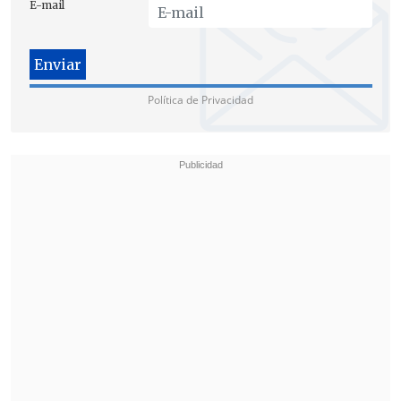
E-mail
los convenios se fraccionaron los
montos", detalló el
fiscal regional de
Antofagasta, Juan Castro Bekios
.
Política de Privacidad
De acuerdo al persecutor, el juzgado
estimó que "
ella había participado
activamente para que se pudiesen
suscribir los distintos convenios
entre el
Minvu y la fundación Democracia Viva".