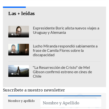
Las + leídas
Expresidente Boric alista nuevos viajes a
Uruguay y Alemania
7800
Lucho Miranda respondió sabiamente a
frase de Camila Flores sobre la
6927
discapacidad
"La Resurrección de Cristo" de Mel
Gibson confirmó estreno en cines de
5292
Chile
"El tribunal estimó que se encontraba,
para los efectos de una medida cautelar,
Suscríbete a nuestro newsletter
acreditada la existencia de
delitos
reiterados de fraude al fisco, en este
Nombre y apellido
caso al menos dos
, dado que en uno de