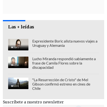
Las + leídas
Expresidente Boric alista nuevos viajes a
Uruguay y Alemania
7685
Lucho Miranda respondió sabiamente a
"
Si contrayeramos la Unión Civil no hay
frase de Camila Flores sobre la
6216
ningún derecho que tenga el padre que
discapacidad
no es reconocido como tal para la
crianza
. Eso deja al menor en la absoluta
"La Resurrección de Cristo" de Mel
Gibson confirmó estreno en cines de
desprotección", agregó.
5231
Chile
El Movimiento de Integración y
Suscríbete a nuestro newsletter
Liberación Homosexual, anunció que