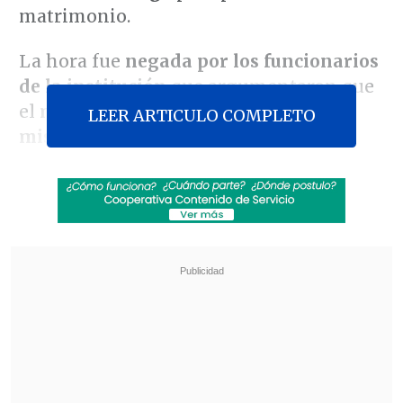
matrimonio.
La hora fue
negada por los funcionarios
de la institución
que argumentaron que
el
matrimonio entre personas del
LEER ARTICULO COMPLETO
mismo sexo no es legal en el país.
Revisa también
José Antonio Neme protagonizó colisión en
Las Condes
Conductor de aplicación fue baleado en
encerrona en Santiago Centro
La pareja se ampara en un
fallo de la
Corte Suprema
que estableció que el