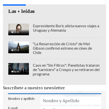
por otros 10 años, una vez que termine de
cumplir su condena.
Las + leídas
Expresidente Boric alista nuevos viajes a
Uruguay y Alemania
El fallo de 252 páginas, que le quita toda
5918
patria potestad sobre los dos niños, fue
"La Resurrección de Cristo" de Mel
recibido por Tocornal sin realizar gestos
Gibson confirmó estreno en cines de
3553
ni comentarios.
Chile
Caos en "Sin Filtros": Panelistas trataron
de "carnicero" a Crespo y se retiraron del
3396
programa
El ejecutivo -quien fue absuelto del
delito de abuso sexual- quedó interdicto
Suscríbete a nuestro newsletter
en cualquier situación que esté regulada
por la Ley de Familia y fue llevado a la
Nombre y apellido
Cárcel de Alta Seguridad (CAS) de
Santiago.
E-mail