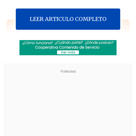
LEER ARTICULO COMPLETO
Revisa también
Corte ratificó destitución de enfermera que
viajó al extranjero durante licencia por hijo
gravemente enfermo
Alberto Larraín fue formalizado por la arista
Biobío del caso ProCultura
Por el primero de los ilícitos, el ex
ejecutivo bancario recibió una pena de 10
años y un día, mientras que por el
segundo el castigo es de tres años y un
día.