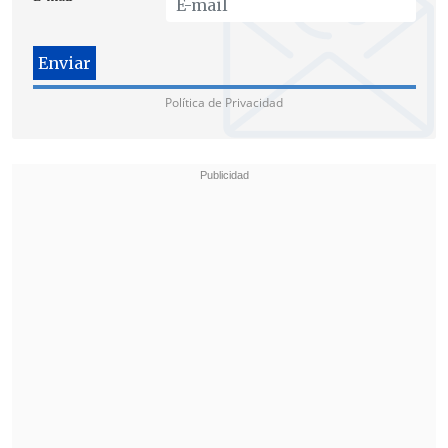
La sentencia fue leída por el juez Danilo
Política de Privacidad
Baéz, quien detalló que el relato en el
estrado del hijo mayor de Tocornal fue
crucial para que los jueces tuvieran
"plena convicción, más allá de toda duda
razonable" de lo ocurrido.
En la deliberación del tribunal se
establece que "durante el período
comprendido entre los meses de julio y
octubre del año 2005 el acusado antes
referido, en reiteradas ocasiones, ejecutó