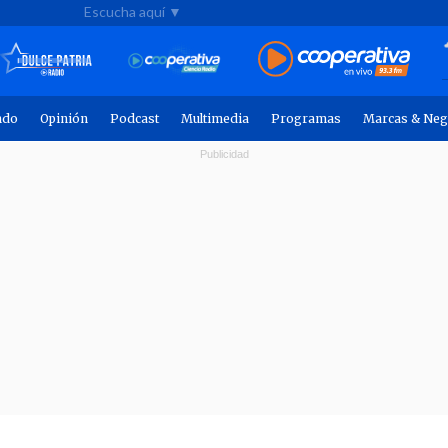
Escucha aquí ▼
ndo
Opinión
Podcast
Multimedia
Programas
Marcas & Neg