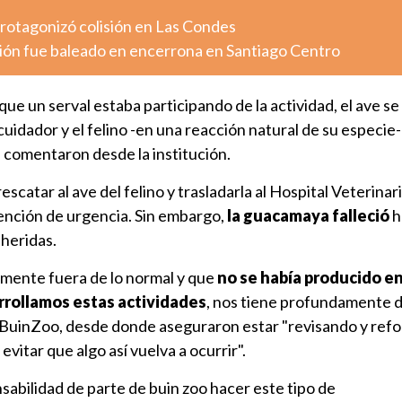
otagonizó colisión en Las Condes
ión fue baleado en encerrona en Santiago Centro
ue un serval estaba participando de la actividad, el ave se
cuidador y el felino -en una reacción natural de su especie
, comentaron desde la institución.
scatar al ave del felino y trasladarla al Hospital Veterinari
tención de urgencia. Sin embargo,
la guacamaya falleció
h
heridas.
amente fuera de lo normal y que
no se había producido en
rrollamos estas actividades
, nos tiene profundamente do
 BuinZoo, desde donde aseguraron estar "revisando y ref
vitar que algo así vuelva a ocurrir".
sabilidad de parte de buin zoo hacer este tipo de