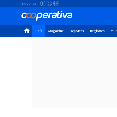
Síguenos:
País
Magazine
Deportes
Regiones
Mu