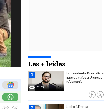
Las + leídas
Expresidente Boric alista
nuevos viajes a Uruguay
y Alemania
7685
Lucho Miranda