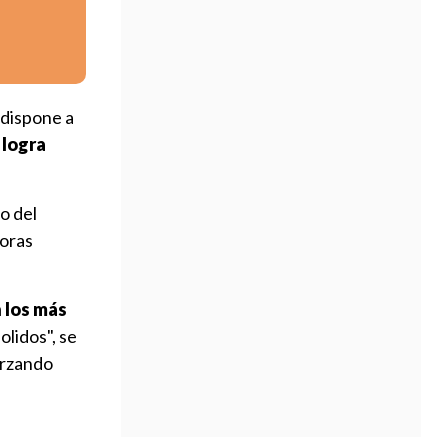
 dispone a
-
logra
o del
oras
 los más
lidos", se
orzando