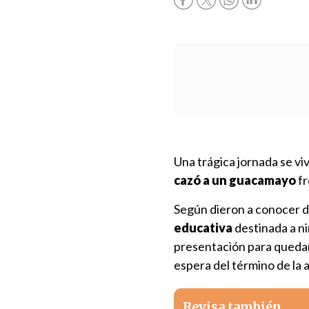
Una trágica jornada se vi
cazó a un guacamayo
fr
Según dieron a conocer de
educativa
destinada a ni
presentación para quedars
espera del término de la a
Revisa también