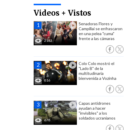
Videos + Vistos
Senadoras Flores y
Campillai se enfrascaron
en una pelea "cuma"
frente a las cámaras
2183
Colo Colo mostró el
"Lado B" de la
multitudinaria
bienvenida a Vozinha
816
Capas antidrones
ayudan a hacer
"invisibles" a los
soldados ucranianos
678