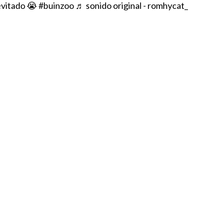
evitado 😭
#buinzoo
♬ sonido original - romhycat_