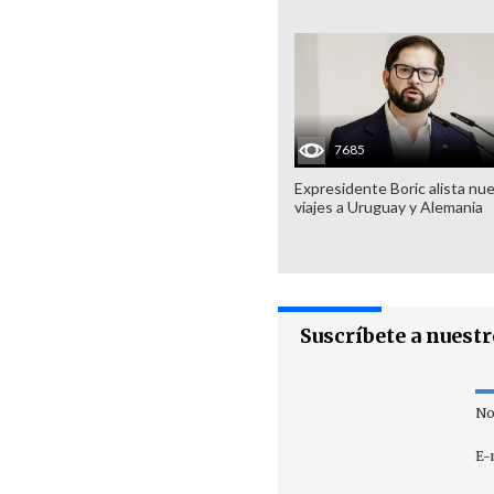
7685
Expresidente Boric alista nu
viajes a Uruguay y Alemania
Suscríbete a nuest
No
E-