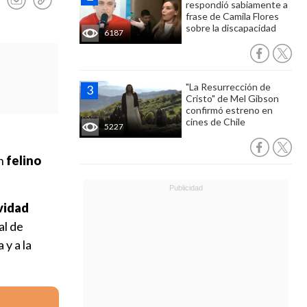
respondió sabiamente a
frase de Camila Flores
sobre la discapacidad
6187
"La Resurrección de
Cristo" de Mel Gibson
confirmó estreno en
cines de Chile
5227
un
felino
vidad
al de
y a la