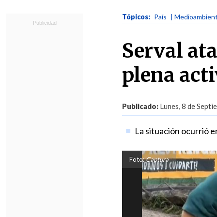
Tópicos:
País
| Medioambien
Serval at
plena act
Publicado:
Lunes, 8 de Septi
La situación ocurrió e
Foto:
Captura